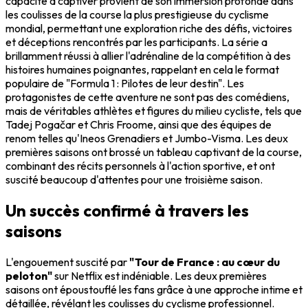
capacité à captiver provient de son immersion profonde dans
les coulisses de la course la plus prestigieuse du cyclisme
mondial, permettant une exploration riche des défis, victoires
et déceptions rencontrés par les participants. La série a
brillamment réussi à allier l'adrénaline de la compétition à des
histoires humaines poignantes, rappelant en cela le format
populaire de "Formula 1 : Pilotes de leur destin". Les
protagonistes de cette aventure ne sont pas des comédiens,
mais de véritables athlètes et figures du milieu cycliste, tels que
Tadej Pogačar et Chris Froome, ainsi que des équipes de
renom telles qu'Ineos Grenadiers et Jumbo-Visma. Les deux
premières saisons ont brossé un tableau captivant de la course,
combinant des récits personnels à l'action sportive, et ont
suscité beaucoup d'attentes pour une troisième saison.
Un succès confirmé à travers les
saisons
L'engouement suscité par
"Tour de France : au cœur du
peloton"
sur Netflix est indéniable. Les deux premières
saisons ont époustouflé les fans grâce à une approche intime et
détaillée, révélant les coulisses du cyclisme professionnel.