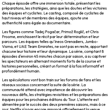
Chaque épisode offre une immersion totale, présentant les
préparations, les stratégies, ainsi que les doutes et les victoires
des équipes et cyclistes. Le casting, composé de cyclistes de
haut niveau et de membres des équipes, ajoute une
authenticité sans égale au documentaire.
Les figures comme Tadej Pogačar, Primož Roglič, et Chris
Froome, enrichissent le récit par leur détermination et leur
parcours. Les équipes telles qu'Ineos Grenadiers, Jumbo-
Visma, et UAE Team Emirates, ne sont pas en reste, apportant
chacune leur histoire et leur dynamique. La série, comptant 8
épisodes d'environ 45 minutes chacun par saison, a su captiver
les spectateurs en alternant moments forts de la course et
histoires personnelles, créant un format à la fois informatif et
profondément humain.
Les spéculations vont bon train sur les forums de fans et les
réseaux sociaux concernant la suite de la série. La
communauté attend avec impatience de découvrir les
nouveaux défis, les stratégies revisitées et les préparations des
équipes pour les prochaines éditions du Tour. L'attente est
alimentée par le succès des deux premières saisons, mais à ce
jour, Netflix n'a pas encore annoncé officiellement la venue