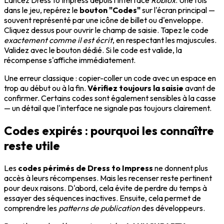
Lancez Dress to Impress depuis l'interface
Roblox
. Une fois
dans le jeu, repérez le
bouton "Codes"
sur l'écran principal —
souvent représenté par une icône de billet ou d'enveloppe.
Cliquez dessus pour ouvrir le champ de saisie. Tapez le code
exactement comme il est écrit
, en respectant les majuscules.
Validez avec le bouton dédié. Si le code est valide, la
récompense s'affiche immédiatement.
Une erreur classique : copier-coller un code avec un espace en
trop au début ou à la fin.
Vérifiez toujours la saisie
avant de
confirmer. Certains codes sont également sensibles à la casse
— un détail que l'interface ne signale pas toujours clairement.
Codes expirés : pourquoi les connaître
reste utile
Les
codes périmés de Dress to Impress
ne donnent plus
accès à leurs récompenses. Mais les recenser reste pertinent
pour deux raisons. D'abord, cela évite de perdre du temps à
essayer des séquences inactives. Ensuite, cela permet de
comprendre les
patterns de publication
des développeurs.