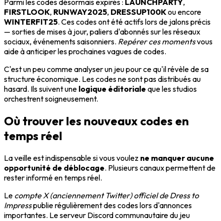
Parmi les codes désormais expirés :
LAUNCHPARTY
,
FIRSTLOOK
,
RUNWAY2025
,
DRESSUP100K
ou encore
WINTERFIT25
. Ces codes ont été actifs lors de jalons précis
— sorties de mises à jour, paliers d'abonnés sur les réseaux
sociaux, événements saisonniers.
Repérer ces moments
vous
aide à anticiper les prochaines vagues de codes.
C'est un peu comme analyser un jeu pour ce qu'il révèle de sa
structure économique. Les codes ne sont pas distribués au
hasard. Ils suivent une
logique éditoriale
que les studios
orchestrent soigneusement.
Où trouver les nouveaux codes en
temps réel
La veille est indispensable si vous voulez
ne manquer aucune
opportunité de déblocage
. Plusieurs canaux permettent de
rester informé en temps réel.
Le
compte X (anciennement Twitter) officiel de Dress to
Impress
publie régulièrement des codes lors d'annonces
importantes. Le serveur Discord communautaire du jeu