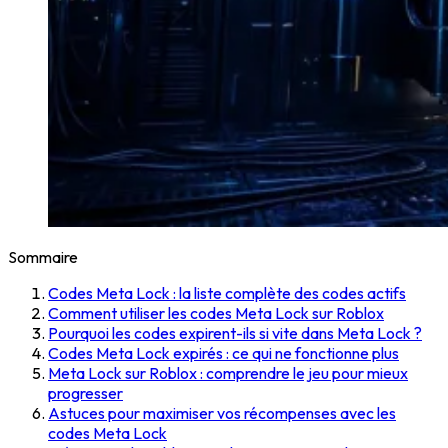
Sommaire
Codes Meta Lock : la liste complète des codes actifs
Comment utiliser les codes Meta Lock sur Roblox
Pourquoi les codes expirent-ils si vite dans Meta Lock ?
Codes Meta Lock expirés : ce qui ne fonctionne plus
Meta Lock sur Roblox : comprendre le jeu pour mieux
progresser
Astuces pour maximiser vos récompenses avec les
codes Meta Lock