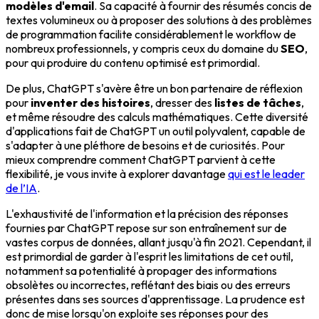
modèles d'email
. Sa capacité à fournir des résumés concis de
textes volumineux ou à proposer des solutions à des problèmes
de programmation facilite considérablement le workflow de
nombreux professionnels, y compris ceux du domaine du
SEO
,
pour qui produire du contenu optimisé est primordial.
De plus, ChatGPT s'avère être un bon partenaire de réflexion
pour
inventer des histoires
, dresser des
listes de tâches
,
et même résoudre des calculs mathématiques. Cette diversité
d'applications fait de ChatGPT un outil polyvalent, capable de
s'adapter à une pléthore de besoins et de curiosités. Pour
mieux comprendre comment ChatGPT parvient à cette
flexibilité, je vous invite à explorer davantage
qui est le leader
de l’IA
.
L'exhaustivité de l'information et la précision des réponses
fournies par ChatGPT repose sur son entraînement sur de
vastes corpus de données, allant jusqu'à fin 2021. Cependant, il
est primordial de garder à l'esprit les limitations de cet outil,
notamment sa potentialité à propager des informations
obsolètes ou incorrectes, reflétant des biais ou des erreurs
présentes dans ses sources d'apprentissage. La prudence est
donc de mise lorsqu'on exploite ses réponses pour des