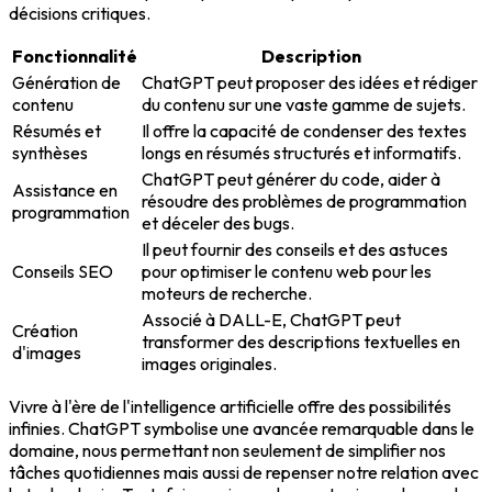
décisions critiques.
Fonctionnalité
Description
Génération de
ChatGPT peut proposer des idées et rédiger
contenu
du contenu sur une vaste gamme de sujets.
Résumés et
Il offre la capacité de condenser des textes
synthèses
longs en résumés structurés et informatifs.
ChatGPT peut générer du code, aider à
Assistance en
résoudre des problèmes de programmation
programmation
et déceler des bugs.
Il peut fournir des conseils et des astuces
Conseils SEO
pour optimiser le contenu web pour les
moteurs de recherche.
Associé à DALL-E, ChatGPT peut
Création
transformer des descriptions textuelles en
d'images
images originales.
Vivre à l'ère de l'intelligence artificielle offre des possibilités
infinies. ChatGPT symbolise une avancée remarquable dans le
domaine, nous permettant non seulement de simplifier nos
tâches quotidiennes mais aussi de repenser notre relation avec