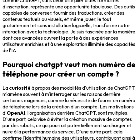
comme ChatGPT, sans avoir à se plier à des formalités
d'inscription, représente une opportunité fabuleuse. Des outils
capables de converser, fournir des traductions, créer des
contenus textuels ou visuels, et même jouer, le tout
gratuitement et sans installation logicielle, transforme notre
interaction avec la technologie. Je suis fascinée par la manière
dont ces avancées ouvrent la porte à des expériences
utilisateur enrichies et à une exploration illimitée des capacités
de l'IA.
Pourquoi chatgpt veut mon numéro de
téléphone pour créer un compte ?
La
curiosité
à propos des modalités d'utilisation de ChatGPT
m'amène souvent à m'interroger sur les raisons derrière
certaines exigences, comme la nécessité de fournir un numéro
de téléphone lors de la création d'un compte. Les motivations
d'
OpenAI
, l'organisation derrière ChatGPT, sont multiples.
D'une part, cela vise à éviter la création massive de comptes
par des robots, ce qui pourrait potentiellement surcharger et
nuire à la performance du service. D'une autre part, cela
confirme l'identité humaine des utilisateurs, contribuant ainsi à