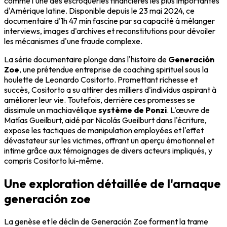
comme l'une des escroqueries financières les plus importantes
d'Amérique latine. Disponible depuis le 23 mai 2024, ce
documentaire d'1h 47 min fascine par sa capacité à mélanger
interviews, images d'archives et reconstitutions pour dévoiler
les mécanismes d'une fraude complexe.
La série documentaire plonge dans l'histoire de
Generación
Zoe
, une prétendue entreprise de coaching spirituel sous la
houlette de Leonardo Cositorto. Promettant richesse et
succès, Cositorto a su attirer des milliers d'individus aspirant à
améliorer leur vie. Toutefois, derrière ces promesses se
dissimule un machiavélique
système de Ponzi
. L'œuvre de
Matías Gueilburt, aidé par Nicolás Gueilburt dans l'écriture,
expose les tactiques de manipulation employées et l'effet
dévastateur sur les victimes, offrant un aperçu émotionnel et
intime grâce aux témoignages de divers acteurs impliqués, y
compris Cositorto lui-même.
Une exploration détaillée de l'arnaque
generación zoe
La genèse et le déclin de Generación Zoe forment la trame