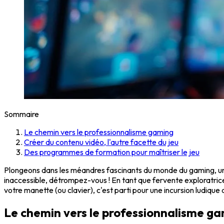
Sommaire
Le chemin vers le professionnalisme gaming
Créer du contenu vidéo, l'autre facette du jeu
Des programmes de formation pour maîtriser le jeu
Plongeons dans les méandres fascinants du monde du gaming, un u
inaccessible, détrompez-vous ! En tant que fervente exploratric
votre manette (ou clavier), c'est parti pour une incursion ludiqu
Le chemin vers le professionnalisme g