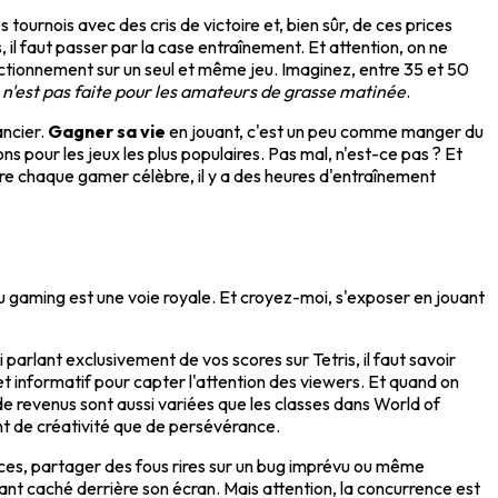
tournois avec des cris de victoire et, bien sûr, de ces prices
 il faut passer par la case entraînement. Et attention, on ne
ectionnement sur un seul et même jeu. Imaginez, entre 35 et 50
e n'est pas faite pour les amateurs de grasse matinée
.
ancier.
Gagner sa vie
en jouant, c'est un peu comme manger du
s pour les jeux les plus populaires. Pas mal, n'est-ce pas ? Et
ère chaque gamer célèbre, il y a des heures d'entraînement
 gaming est une voie royale. Et croyez-moi, s'exposer en jouant
parlant exclusivement de vos scores sur Tetris, il faut savoir
t et informatif pour capter l'attention des viewers. Et quand on
e revenus sont aussi variées que les classes dans World of
nt de créativité que de persévérance.
ces, partager des fous rires sur un bug imprévu ou même
ant caché derrière son écran. Mais attention, la concurrence est