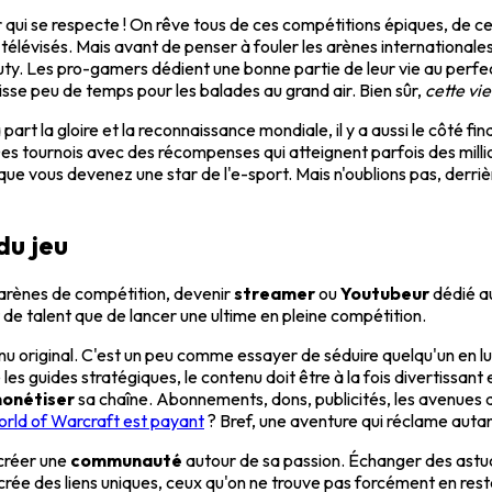
qui se respecte ! On rêve tous de ces compétitions épiques, de ces 
télévisés. Mais avant de penser à fouler les arènes internationales,
Duty. Les pro-gamers dédient une bonne partie de leur vie au perf
sse peu de temps pour les balades au grand air. Bien sûr,
cette vi
art la gloire et la reconnaissance mondiale, il y a aussi le côté fin
es tournois avec des récompenses qui atteignent parfois des million
sque vous devenez une star de l'e-sport. Mais n'oublions pas, derri
du jeu
 arènes de compétition, devenir
streamer
ou
Youtubeur
dédié au
de talent que de lancer une ultime en pleine compétition.
u original. C'est un peu comme essayer de séduire quelqu'un en lui 
e les guides stratégiques, le contenu doit être à la fois divertissan
onétiser
sa chaîne. Abonnements, dons, publicités, les avenues d
rld of Warcraft est payant
? Bref, une aventure qui réclame auta
 créer une
communauté
autour de sa passion. Échanger des astu
rée des liens uniques, ceux qu'on ne trouve pas forcément en rest