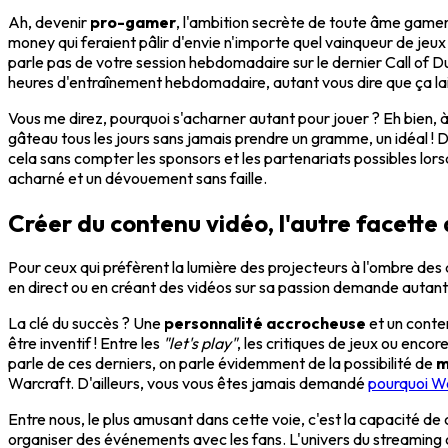
Ah, devenir
pro-gamer
, l'ambition secrète de toute âme gamer 
money qui feraient pâlir d'envie n'importe quel vainqueur de jeux 
parle pas de votre session hebdomadaire sur le dernier Call of 
heures d'entraînement hebdomadaire, autant vous dire que ça lai
Vous me direz, pourquoi s'acharner autant pour jouer ? Eh bien, à p
gâteau tous les jours sans jamais prendre un gramme, un idéal ! D
cela sans compter les sponsors et les partenariats possibles lor
acharné et un dévouement sans faille.
Créer du contenu vidéo, l'autre facette 
Pour ceux qui préfèrent la lumière des projecteurs à l'ombre des
en direct ou en créant des vidéos sur sa passion demande autant 
La clé du succès ? Une
personnalité accrocheuse
et un conten
être inventif ! Entre les
"let's play"
, les critiques de jeux ou encor
parle de ces derniers, on parle évidemment de la possibilité de
m
Warcraft. D'ailleurs, vous vous êtes jamais demandé
pourquoi Wo
Entre nous, le plus amusant dans cette voie, c'est la capacité de
organiser des événements avec les fans. L'univers du streaming c