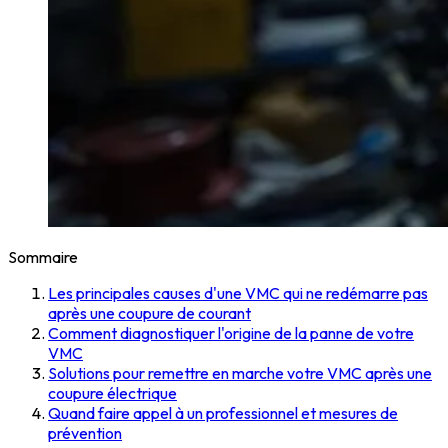
Sommaire
Les principales causes d'une VMC qui ne redémarre pas
après une coupure de courant
Comment diagnostiquer l'origine de la panne de votre
VMC
Solutions pour remettre en marche votre VMC après une
coupure électrique
Quand faire appel à un professionnel et mesures de
prévention