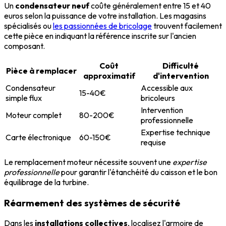
Un
condensateur neuf
coûte généralement entre 15 et 40
euros selon la puissance de votre installation. Les magasins
spécialisés ou
les passionnées de bricolage
trouvent facilement
cette pièce en indiquant la référence inscrite sur l'ancien
composant.
Coût
Difficulté
Pièce à remplacer
approximatif
d'intervention
Condensateur
Accessible aux
15-40€
simple flux
bricoleurs
Intervention
Moteur complet
80-200€
professionnelle
Expertise technique
Carte électronique
60-150€
requise
Le remplacement moteur nécessite souvent une
expertise
professionnelle
pour garantir l'étanchéité du caisson et le bon
équilibrage de la turbine.
Réarmement des systèmes de sécurité
Dans les
installations collectives
, localisez l'armoire de