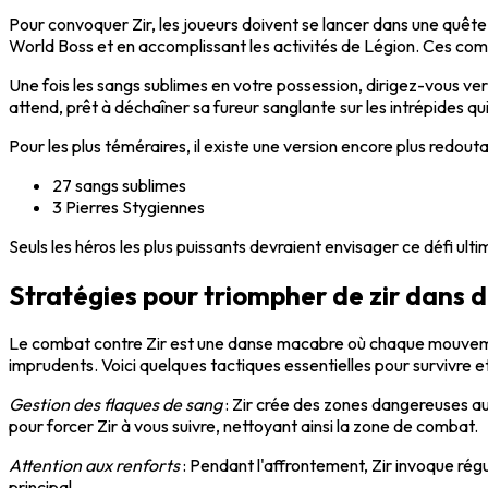
Pour convoquer Zir, les joueurs doivent se lancer dans une quête 
World Boss et en accomplissant les activités de Légion. Ces comb
Une fois les sangs sublimes en votre possession, dirigez-vous ve
attend, prêt à déchaîner sa fureur sanglante sur les intrépides qui
Pour les plus téméraires, il existe une version encore plus redouta
27 sangs sublimes
3 Pierres Stygiennes
Seuls les héros les plus puissants devraient envisager ce défi ulti
Stratégies pour triompher de zir dans d
Le combat contre Zir est une danse macabre où chaque mouveme
imprudents. Voici quelques tactiques essentielles pour survivre et
Gestion des flaques de sang
: Zir crée des zones dangereuses au 
pour forcer Zir à vous suivre, nettoyant ainsi la zone de combat.
Attention aux renforts
: Pendant l'affrontement, Zir invoque ré
principal.