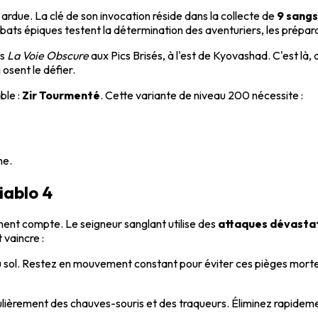
ardue. La clé de son invocation réside dans la collecte de
9 sangs
ats épiques testent la détermination des aventuriers, les préparan
rs
La Voie Obscure
aux Pics Brisés, à l'est de Kyovashad. C'est là,
 osent le défier.
ble :
Zir Tourmenté
. Cette variante de niveau 200 nécessite :
me.
iablo 4
nt compte. Le seigneur sanglant utilise des
attaques dévasta
 vaincre :
sol. Restez en mouvement constant pour éviter ces pièges mortels. 
gulièrement des chauves-souris et des traqueurs. Éliminez rapide