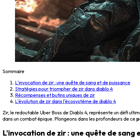
Sommaire
L'invocation de zir : une quête de sang et de puissance
Stratégies pour triompher de zir dans diablo 4
Récompenses et butins uniques de zir
L'évolution de zir dans l'écosystème de diablo 4
Zir, le redoutable Uber Boss de Diablo 4, représente un défi ulti
dans un combat épique. Plongeons dans les profondeurs de ce
p
L'invocation de zir : une quête de sang 