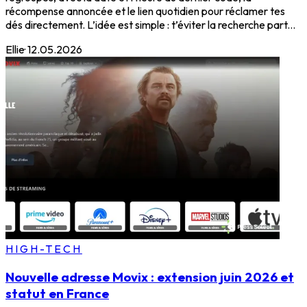
récompense annoncée et le lien quotidien pour réclamer tes
dés directement. L’idée est simple : t’éviter la recherche part...
Ellie
·
12.05.2026
HIGH-TECH
Nouvelle adresse Movix : extension juin 2026 et
statut en France