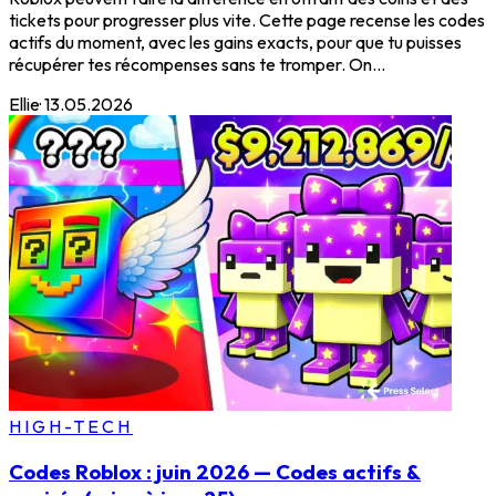
tickets pour progresser plus vite. Cette page recense les codes
actifs du moment, avec les gains exacts, pour que tu puisses
récupérer tes récompenses sans te tromper. On...
Ellie
·
13.05.2026
HIGH-TECH
Codes Roblox : juin 2026 — Codes actifs &