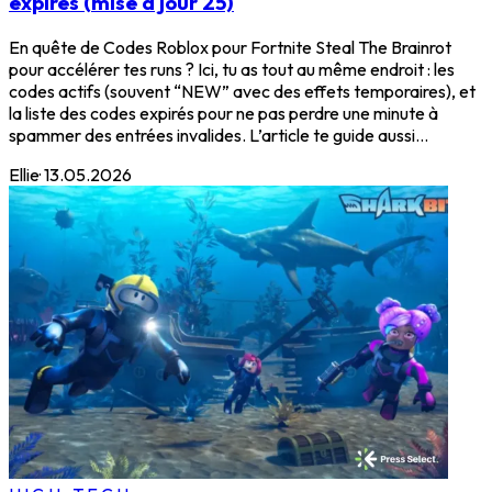
expirés (mise à jour 25)
En quête de Codes Roblox pour Fortnite Steal The Brainrot
pour accélérer tes runs ? Ici, tu as tout au même endroit : les
codes actifs (souvent “NEW” avec des effets temporaires), et
la liste des codes expirés pour ne pas perdre une minute à
spammer des entrées invalides. L’article te guide aussi...
Ellie
·
13.05.2026