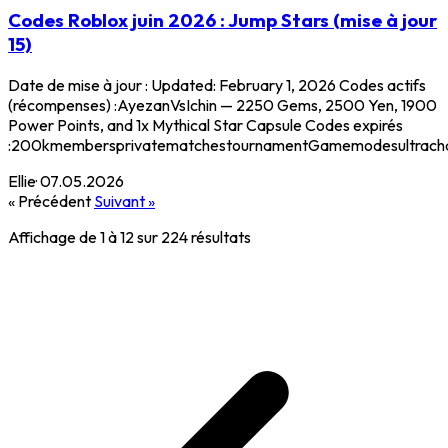
Codes Roblox juin 2026 : Jump Stars (mise à jour
15)
Date de mise à jour : Updated: February 1, 2026 Codes actifs
(récompenses) :AyezanVsIchin — 2250 Gems, 2500 Yen, 1900
Power Points, and 1x Mythical Star Capsule Codes expirés
:200kmembersprivatematchestournamentGamemodesultracharg
Ellie
·
07.05.2026
« Précédent
Suivant »
Affichage de
1
à
12
sur
224
résultats