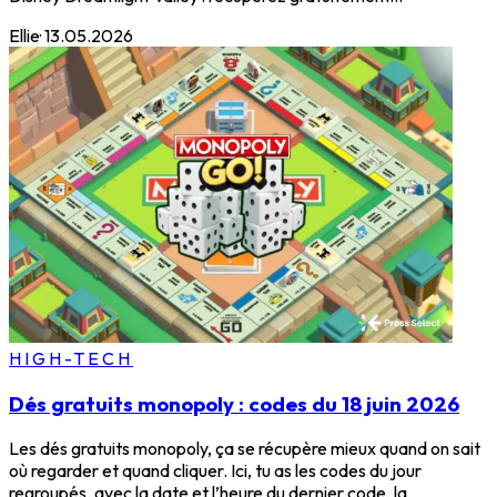
Ellie
·
13.05.2026
HIGH-TECH
Dés gratuits monopoly : codes du 18 juin 2026
Les dés gratuits monopoly, ça se récupère mieux quand on sait
où regarder et quand cliquer. Ici, tu as les codes du jour
regroupés, avec la date et l’heure du dernier code, la