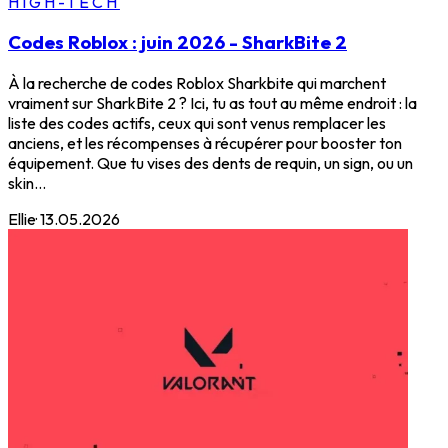
HIGH-TECH
Codes Roblox : juin 2026 - SharkBite 2
À la recherche de codes Roblox Sharkbite qui marchent
vraiment sur SharkBite 2 ? Ici, tu as tout au même endroit : la
liste des codes actifs, ceux qui sont venus remplacer les
anciens, et les récompenses à récupérer pour booster ton
équipement. Que tu vises des dents de requin, un sign, ou un
skin...
Ellie
·
13.05.2026