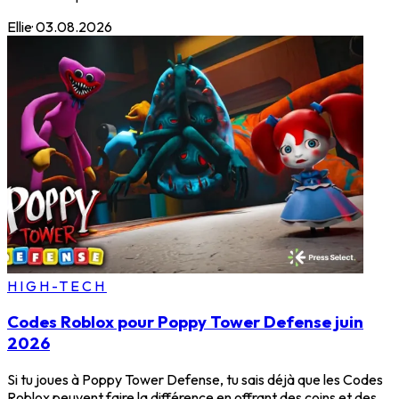
Ellie
·
03.08.2026
HIGH-TECH
Codes Roblox pour Poppy Tower Defense juin
2026
Si tu joues à Poppy Tower Defense, tu sais déjà que les Codes
Roblox peuvent faire la différence en offrant des coins et des