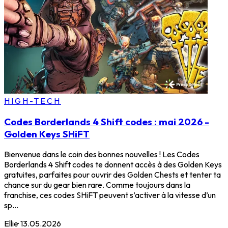
HIGH-TECH
Codes Borderlands 4 Shift codes : mai 2026 -
Golden Keys SHiFT
Bienvenue dans le coin des bonnes nouvelles ! Les Codes
Borderlands 4 Shift codes te donnent accès à des Golden Keys
gratuites, parfaites pour ouvrir des Golden Chests et tenter ta
chance sur du gear bien rare. Comme toujours dans la
franchise, ces codes SHiFT peuvent s’activer à la vitesse d’un
sp...
Ellie
·
13.05.2026