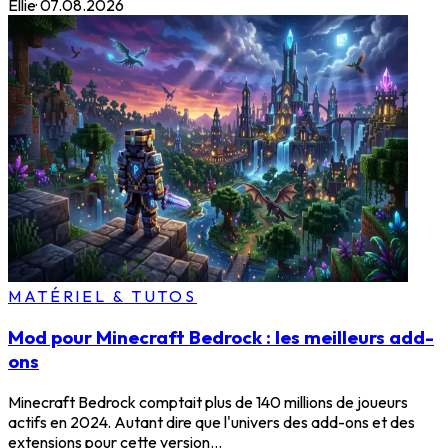
Ellie
·
07.08.2026
MATÉRIEL & TUTOS
Mod pour Minecraft Bedrock : les meilleurs add-
ons
Minecraft Bedrock comptait plus de 140 millions de joueurs
actifs en 2024. Autant dire que l'univers des add-ons et des
extensions pour cette version...