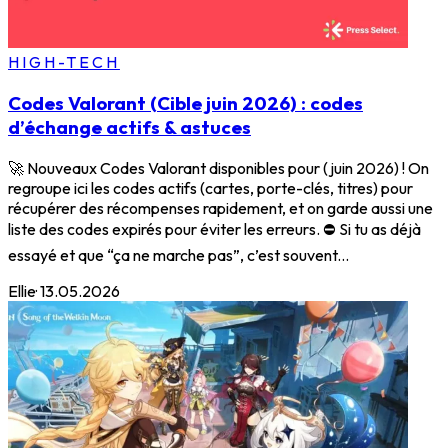
HIGH-TECH
Codes Valorant (Cible juin 2026) : codes
d’échange actifs & astuces
🚀 Nouveaux Codes Valorant disponibles pour (juin 2026) ! On
regroupe ici les codes actifs (cartes, porte-clés, titres) pour
récupérer des récompenses rapidement, et on garde aussi une
liste des codes expirés pour éviter les erreurs. ⛔ Si tu as déjà
essayé et que “ça ne marche pas”, c’est souvent...
Ellie
·
13.05.2026