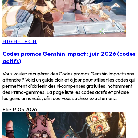
HIGH-TECH
Codes promos Genshin Impact : juin 2026 (codes
actifs)
Vous voulez récupérer des Codes promos Genshin Impact sans
attendre ? Voici un guide clair et à jour pour utiliser les codes qui
permettent d’obtenir des récompenses gratuites, notamment
des Primo-gemmes. La page liste les codes actifs et précise
les gains annoncés, afin que vous sachiez exactemen...
Ellie
·
13.05.2026