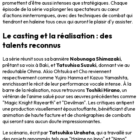
promettent d'être aussi intenses que stratégiques. Chaque
épisode de la série va plonger les spectateurs au cœur
d'actions ininterrompues, avec des techniques de combat qui
tiendront en haleine tous ceux qui auront le plaisir d'y assister.
Le casting et la réalisation : des
talents reconnus
La série réunit sous sa bannière
Nobunaga Shimazaki
,
prêtant sa voix à Baki, et
Tatsuhisa Suzuki
, donnant vie au
redoutable Ohma. Akio Ohtsuka et Cho reviennent
respectivement comme Yujiro Hanma et Kazuo Yamashita,
enrichissant le récit de leur performance vocale intense. À la
barre de la réalisation, nous retrouvons
Toshiki Hirano
, un
vétéran de l'anime salué pour ses œuvres précédentes comme
"Magic Knight Rayearth" et "Devilman". Les critiques antipent
une production visuellement époustouflante, bénéficiant d’une
animation de haute facture et de chorégraphies de combats
qui seront sans aucun doute impressionnantes.
Le scénario, écrit par
Tatsuhiko Urahata
, qui a travaillé sur
des projets renommés tels que "Hajime no Ippo" et "Nana",