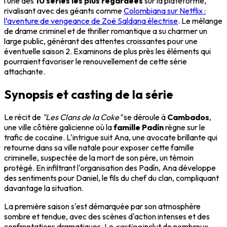
l’une des
10 séries les plus regardées
sur la plateforme,
rivalisant avec des géants comme
Colombiana sur Netflix :
l’aventure de vengeance de Zoë Saldana électrise
. Le mélange
de drame criminel et de thriller romantique a su charmer un
large public, générant des attentes croissantes pour une
éventuelle saison 2. Examinons de plus près les éléments qui
pourraient favoriser le renouvellement de cette série
attachante.
Synopsis et casting de la série
Le récit de
"Les Clans de la Coke"
se déroule à
Cambados
,
une ville côtière galicienne où la
famille Padín
règne sur le
trafic de cocaïne. L'intrigue suit Ana, une avocate brillante qui
retourne dans sa ville natale pour exposer cette famille
criminelle, suspectée de la mort de son père, un témoin
protégé. En infiltrant l'organisation des Padín, Ana développe
des sentiments pour Daniel, le fils du chef du clan, compliquant
davantage la situation.
La première saison s'est démarquée par son atmosphère
sombre et tendue, avec des scènes d'action intenses et des
confrontations dramatiques. Le
casting
inclut de nombreux