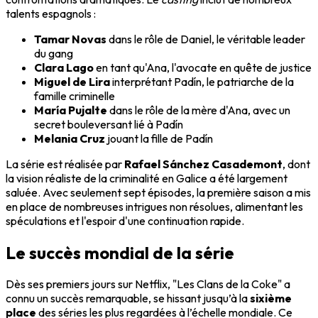
talents espagnols :
Tamar Novas
dans le rôle de Daniel, le véritable leader
du gang
Clara Lago
en tant qu'Ana, l'avocate en quête de justice
Miguel de Lira
interprétant Padín, le patriarche de la
famille criminelle
María Pujalte
dans le rôle de la mère d'Ana, avec un
secret bouleversant lié à Padín
Melania Cruz
jouant la fille de Padín
La série est réalisée par
Rafael Sánchez Casademont
, dont
la vision réaliste de la criminalité en Galice a été largement
saluée. Avec seulement sept épisodes, la première saison a mis
en place de nombreuses intrigues non résolues, alimentant les
spéculations et l'espoir d'une continuation rapide.
Le succès mondial de la série
Dès ses premiers jours sur Netflix, "Les Clans de la Coke" a
connu un succès remarquable, se hissant jusqu’à la
sixième
place
des séries les plus regardées à l’échelle mondiale. Ce