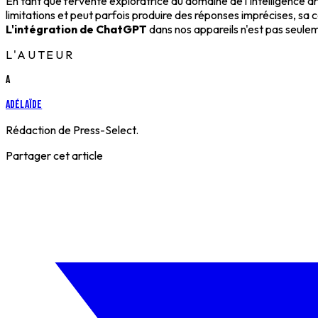
En tant que fervente exploratrice du domaine de l'intelligence 
limitations et peut parfois produire des réponses imprécises, sa
L'intégration de ChatGPT
dans nos appareils n'est pas seule
L'AUTEUR
A
Adélaïde
Rédaction de Press-Select.
Partager cet article