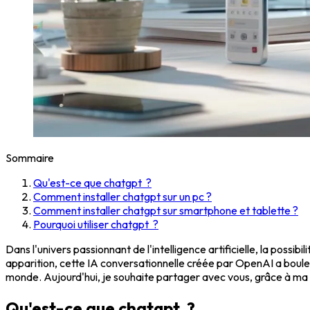
Sommaire
Qu'est-ce que chatgpt ?
Comment installer chatgpt sur un pc ?
Comment installer chatgpt sur smartphone et tablette ?
Pourquoi utiliser chatgpt ?
Dans l'univers passionnant de l'intelligence artificielle, la possibil
apparition, cette IA conversationnelle créée par OpenAI a boule
monde. Aujourd'hui, je souhaite partager avec vous, grâce à ma c
Qu'est-ce que chatgpt ?