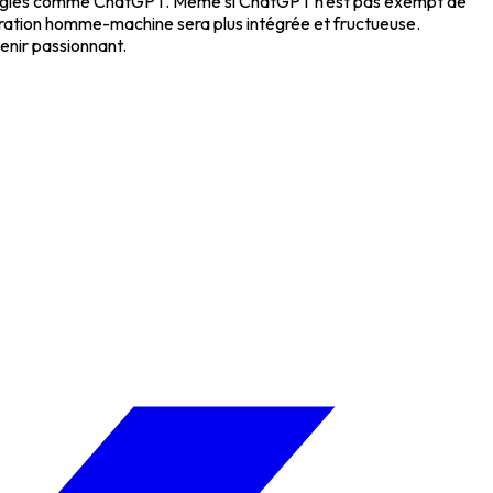
echnologies comme ChatGPT. Même si ChatGPT n'est pas exempt de
boration homme-machine sera plus intégrée et fructueuse.
enir passionnant.