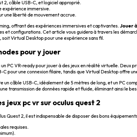
2, câble USB-C, et logiciel approprié.
ne expérience immersive.
pour une liberté de mouvement accrue.
gaming, offrant des expériences immersives et captivantes.
Jouer à
s et configurations. Cet article vous guidera à travers les démarc
e, soit Virtual Desktop pour une expérience sans fil.
hodes pour y jouer
 un PC VR-ready pour jouer à des jeux en réalité virtuelle. Deux p
B-C pour une connexion filaire, tandis que Virtual Desktop offre une 
te un câble USB-C, idéalement de 5 mètres de long, et un PC compati
e transmission de données rapide et fluide, éliminant ainsi le be
s jeux pc vr sur oculus quest 2
us Quest 2, il est indispensable de disposer des bons équipements e
ales requises.
nimum).