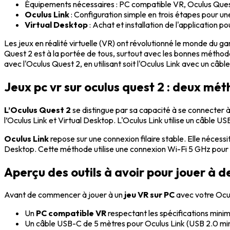
Équipements nécessaires : PC compatible VR, Oculus Quest 
Oculus Link
: Configuration simple en trois étapes pour u
Virtual Desktop
: Achat et installation de l'application 
Les jeux en réalité virtuelle (VR) ont révolutionné le monde du 
Quest 2 est à la portée de tous, surtout avec les bonnes méthode
avec l'Oculus Quest 2, en utilisant soit l'Oculus Link avec un câbl
Jeux pc vr sur oculus quest 2 : deux mét
L’Oculus Quest 2
se distingue par sa capacité à se connecter à
l’Oculus Link et Virtual Desktop. L'Oculus Link utilise un câble US
Oculus Link
repose sur une connexion filaire stable. Elle nécessi
Desktop. Cette méthode utilise une connexion Wi-Fi 5 GHz pour un
Aperçu des outils à avoir pour jouer à de
Avant de commencer à jouer à un
jeu VR sur PC
avec votre Ocul
Un
PC compatible VR
respectant les spécifications minim
Un câble USB-C de 5 mètres pour Oculus Link (USB 2.0 mi