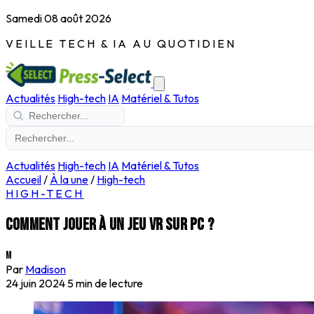
Samedi 08 août 2026
VEILLE TECH & IA AU QUOTIDIEN
Actualités
High-tech
IA
Matériel & Tutos
Actualités
High-tech
IA
Matériel & Tutos
Accueil
/
À la une
/
High-tech
HIGH-TECH
Comment jouer à un jeu VR sur PC ?
M
Par
Madison
24 juin 2024
5 min de lecture