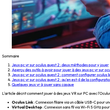
Sommaire
Jeux pc vr sur oculus quest 2 : deux méthodes pour y jouer
Aperçu des outils à avoir pour jouer à des jeux pc vr sur oc
Jeux pc vr sur oculus quest 2 : comment configurer oculus li
Jeux pc vr sur oculus quest 2 : qu'en est-il de la configurati
Quelques jeux vr à jouer sans casque
L'article décrit comment jouer à des jeux VR sur PC avec l'Oculus
Oculus Link
: Connexion filaire via un câble USB-C pour une
Virtual Desktop
: Connexion sans fil via Wi-Fi 5 GHz pour p