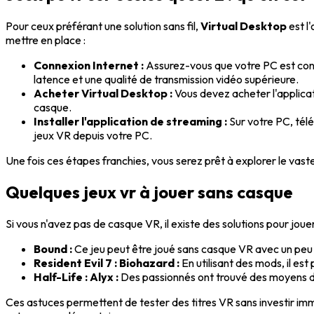
Pour ceux préférant une solution sans fil,
Virtual Desktop
est l
mettre en place :
Connexion Internet :
Assurez-vous que votre PC est conne
latence et une qualité de transmission vidéo supérieure.
Acheter Virtual Desktop :
Vous devez acheter l'applica
casque.
Installer l'application de streaming :
Sur votre PC, télé
jeux VR depuis votre PC.
Une fois ces étapes franchies, vous serez prêt à explorer le va
Quelques jeux vr à jouer sans casque
Si vous n'avez pas de casque VR, il existe des solutions pour joue
Bound :
Ce jeu peut être joué sans casque VR avec un peu
Resident Evil 7 : Biohazard :
En utilisant des mods, il es
Half-Life : Alyx :
Des passionnés ont trouvé des moyens de
Ces astuces permettent de tester des titres VR sans investir i