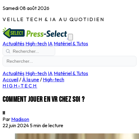
Samedi 08 août 2026
VEILLE TECH & IA AU QUOTIDIEN
Actualités
High-tech
IA
Matériel & Tutos
Actualités
High-tech
IA
Matériel & Tutos
Accueil
/
À la une
/
High-tech
HIGH-TECH
Comment jouer en VR chez soi ?
M
Par
Madison
22 juin 2024
5 min de lecture