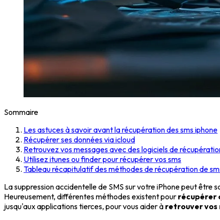
Sommaire
Les astuces à savoir avant la récupération des sms iphone
Récupérer ses données via icloud
Retrouvez vos messages avec des logiciels de récupératio
Utilisez itunes ou finder pour récupérer vos sms
Tableau récapitulatif des méthodes de récupération de sm
La suppression accidentelle de SMS sur votre iPhone peut être s
Heureusement, différentes méthodes existent pour
récupérer 
jusqu'aux applications tierces, pour vous aider à
retrouver vos