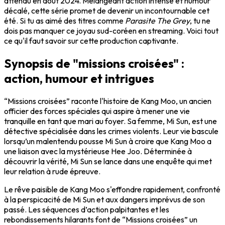
attendu en août 2024. Mélangeant action intense et humour
décalé, cette série promet de devenir un incontournable cet
été. Si tu as aimé des titres comme
Parasite The Grey
, tu ne
dois pas manquer ce joyau sud-coréen en streaming. Voici tout
ce qu'il faut savoir sur cette production captivante.
Synopsis de "missions croisées" :
action, humour et intrigues
“Missions croisées” raconte l'histoire de Kang Moo, un ancien
officier des forces spéciales qui aspire à mener une vie
tranquille en tant que mari au foyer. Sa femme, Mi Sun, est une
détective spécialisée dans les crimes violents. Leur vie bascule
lorsqu’un malentendu pousse Mi Sun à croire que Kang Moo a
une liaison avec la mystérieuse Hee Joo. Déterminée à
découvrir la vérité, Mi Sun se lance dans une enquête qui met
leur relation à rude épreuve.
Le rêve paisible de Kang Moo s'effondre rapidement, confronté
à la perspicacité de Mi Sun et aux dangers imprévus de son
passé. Les séquences d’action palpitantes et les
rebondissements hilarants font de “Missions croisées” un