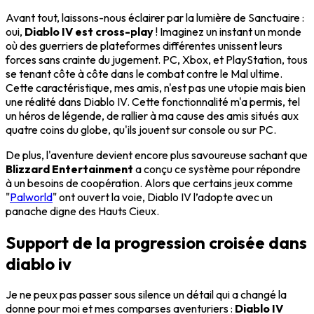
Avant tout, laissons-nous éclairer par la lumière de Sanctuaire :
oui,
Diablo IV est cross-play
! Imaginez un instant un monde
où des guerriers de plateformes différentes unissent leurs
forces sans crainte du jugement. PC, Xbox, et PlayStation, tous
se tenant côte à côte dans le combat contre le Mal ultime.
Cette caractéristique, mes amis, n'est pas une utopie mais bien
une réalité dans Diablo IV. Cette fonctionnalité m'a permis, tel
un héros de légende, de rallier à ma cause des amis situés aux
quatre coins du globe, qu'ils jouent sur console ou sur PC.
De plus, l'aventure devient encore plus savoureuse sachant que
Blizzard Entertainment
a conçu ce système pour répondre
à un besoins de coopération. Alors que certains jeux comme
"
Palworld
" ont ouvert la voie, Diablo IV l’adopte avec un
panache digne des Hauts Cieux.
Support de la progression croisée dans
diablo iv
Je ne peux pas passer sous silence un détail qui a changé la
donne pour moi et mes comparses aventuriers :
Diablo IV