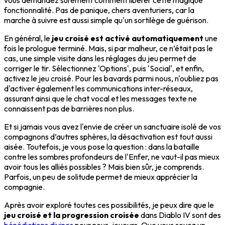
vous demandez sûrement comment libérer cette magique
fonctionnalité. Pas de panique, chers aventuriers, car la
marche à suivre est aussi simple qu'un sortilège de guérison.
En général, le
jeu croisé est activé automatiquement
une
fois le prologue terminé. Mais, si par malheur, ce n’était pas le
cas, une simple visite dans les réglages du jeu permet de
corriger le tir. Sélectionnez 'Options', puis 'Social', et enfin,
activez le jeu croisé. Pour les bavards parmi nous, n'oubliez pas
d'activer également les communications inter-réseaux,
assurant ainsi que le chat vocal et les messages texte ne
connaissent pas de barrières non plus.
Et si jamais vous avez l'envie de créer un sanctuaire isolé de vos
compagnons d’autres sphères, la désactivation est tout aussi
aisée. Toutefois, je vous pose la question : dans la bataille
contre les sombres profondeurs de l'Enfer, ne vaut-il pas mieux
avoir tous les alliés possibles ? Mais bien sûr, je comprends.
Parfois, un peu de solitude permet de mieux apprécier la
compagnie.
Après avoir exploré toutes ces possibilités, je peux dire que le
jeu croisé et la progression croisée
dans Diablo IV sont des