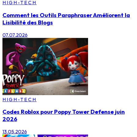
HIGH-TECH
Comment les Outils Paraphraser Améliorent la
Lisibilité des Blogs
07.07.2026
HIGH-TECH
Codes Roblox pour Poppy Tower Defense juin
2026
13.05.2026