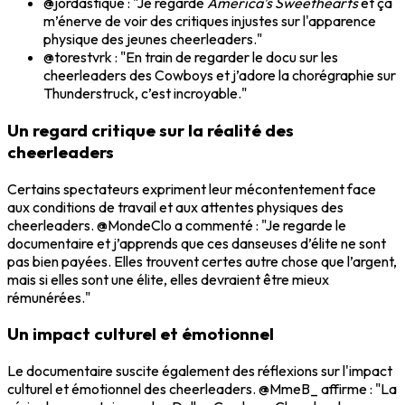
@jordastique : "Je regarde
America’s Sweethearts
et ça
m’énerve de voir des critiques injustes sur l'apparence
physique des jeunes cheerleaders."
@torestvrk : "En train de regarder le docu sur les
cheerleaders des Cowboys et j’adore la chorégraphie sur
Thunderstruck, c’est incroyable."
Un regard critique sur la réalité des
cheerleaders
Certains spectateurs expriment leur mécontentement face
aux conditions de travail et aux attentes physiques des
cheerleaders. @MondeClo a commenté : "Je regarde le
documentaire et j’apprends que ces danseuses d’élite ne sont
pas bien payées. Elles trouvent certes autre chose que l’argent,
mais si elles sont une élite, elles devraient être mieux
rémunérées."
Un impact culturel et émotionnel
Le documentaire suscite également des réflexions sur l'impact
culturel et émotionnel des cheerleaders. @MmeB_ affirme : "La