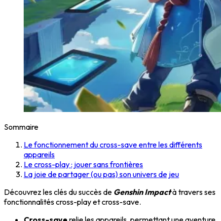
Sommaire
Le fonctionnement du cross-save entre les différents
appareils
Le cross-play : jouer sans frontières
La joie de partager (ou pas) son univers de jeu
Découvrez les clés du succès de
Genshin Impact
à travers ses
fonctionnalités cross-play et cross-save.
Cross-save
relie les appareils, permettant une aventure