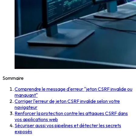
Sommaire
Comprendre le message d'erreur "jeton CSRF invalide ou
manquant"
Corriger l'erreur de jeton CSRF invalide selon votre
navigateur
Renforcer la protection contre les attaques CSRF dans
vos applications web
Sécuriser aussi vos pipelines et détecter les secrets
exposés