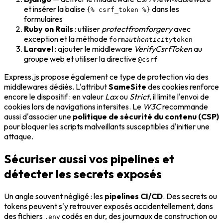
et insérer la balise
dans les
{% csrf_token %}
formulaires
Ruby on Rails
: utiliser
protect
from
forgery
avec
exception et la méthode
form
authenticity
token
Laravel
: ajouter le middleware
VerifyCsrfToken
au
groupe web et utiliser la directive
@csrf
Express.js propose également ce type de protection via des
middlewares dédiés. L'attribut
SameSite
des cookies renforce
encore le dispositif : en valeur
Lax
ou
Strict
, il limite l'envoi de
cookies lors de navigations intersites. Le
W3C
recommande
aussi d'associer une
politique de sécurité du contenu (CSP)
pour bloquer les scripts malveillants susceptibles d'initier une
attaque.
Sécuriser aussi vos pipelines et
détecter les secrets exposés
Un angle souvent négligé : les
pipelines CI/CD
. Des secrets ou
tokens peuvent s'y retrouver exposés accidentellement, dans
des fichiers
codés en dur, des journaux de construction ou
.env