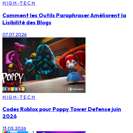
HIGH-TECH
Comment les Outils Paraphraser Améliorent la
Lisibilité des Blogs
07.07.2026
HIGH-TECH
Codes Roblox pour Poppy Tower Defense juin
2026
13.05.2026