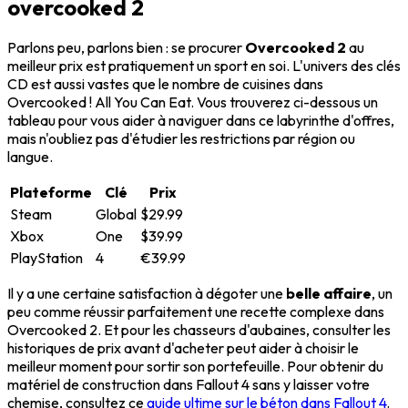
overcooked 2
Parlons peu, parlons bien : se procurer
Overcooked 2
au
meilleur prix est pratiquement un sport en soi. L'univers des clés
CD est aussi vastes que le nombre de cuisines dans
Overcooked ! All You Can Eat. Vous trouverez ci-dessous un
tableau pour vous aider à naviguer dans ce labyrinthe d'offres,
mais n'oubliez pas d'étudier les restrictions par région ou
langue.
Plateforme
Clé
Prix
Steam
Global
$29.99
Xbox
One
$39.99
PlayStation
4
€39.99
Il y a une certaine satisfaction à dégoter une
belle affaire
, un
peu comme réussir parfaitement une recette complexe dans
Overcooked 2. Et pour les chasseurs d'aubaines, consulter les
historiques de prix avant d'acheter peut aider à choisir le
meilleur moment pour sortir son portefeuille. Pour obtenir du
matériel de construction dans Fallout 4 sans y laisser votre
chemise, consultez ce
guide ultime sur le béton dans Fallout 4
.