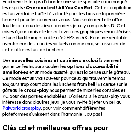
Voici venu le temps d'aborder une série spéciale qui a marqué
les esprits :
Overcooked ! All You Can Eat
. Cette compilation
est un véritable buffet à volonté pour les fans de la première
heure et pour les nouveaux venus. Non seulement elle offre
tout le contenu des deux premiers jeux, y compris les DLC et
mises à jour, mais elle le sert avec des graphiques remastérisés
et une fluidité impeccable à 60 FPS en 4K. Pour une véritable
aventurière des mondes virtuels comme moi, se rassasier de
cette offre est un pur bonheur.
Des
nouvelles cuisines et cuisiniers exclusifs
viennent
garnir ce festin, sans oublier les
options d'accessibilité
améliorées
et un mode assisté, qui est la cerise sur le gâteau.
Ce mode est un vrai sauveur pour ceux qui trouvent le temps
toujours trop court dans les kitchens from hell ! Et cerise sur le
gâteau, le
cross-play
nous permet de mixer les consoles et
PC pour des parties endiablées. D'ailleurs, si le cross-play vous
intéresse dans d'autres jeux, je vous invite à jeter un œil au
Palworld crossplay
, pour voir comment différentes
plateformes s'unissent dans l'harmonie... ou pas !
Clés cd et meilleures offres pour