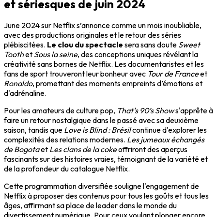
et sériesques de juin 2024
June 2024 sur Netflix s’annonce comme un mois inoubliable,
avec des productions originales et le retour des séries
plébiscitées.
Le clou du spectacle
sera sans doute
Sweet
Tooth
et
Sous la seine
, des conceptions uniques révélant la
créativité sans bornes de Netflix. Les documentaristes et les
fans de sport trouveront leur bonheur avec
Tour de France
et
Ronaldo
, promettant des moments empreints d’émotions et
d'adrénaline.
Pour les amateurs de culture pop,
That's 90’s Show
s'apprête à
faire un retour nostalgique dans le passé avec sa deuxième
saison, tandis que
Love is Blind : Brésil
continue d'explorer les
complexités des relations modernes.
Les jumeaux échangés
de Bogota
et
Les clans de la coke
offriront des aperçus
fascinants sur des histoires vraies, témoignant de la variété et
de la profondeur du catalogue Netflix.
Cette programmation diversifiée souligne l'engagement de
Netflix à proposer des contenus pour tous les goûts et tous les
âges, affirmant sa place de leader dans le monde du
divertissement numérique. Pour ceux voulant plonger encore