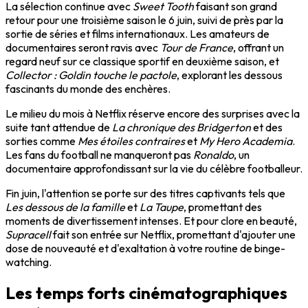
La sélection continue avec
Sweet Tooth
faisant son grand
retour pour une troisième saison le 6 juin, suivi de près par la
sortie de séries et films internationaux. Les amateurs de
documentaires seront ravis avec
Tour de France
, offrant un
regard neuf sur ce classique sportif en deuxième saison, et
Collector : Goldin touche le pactole
, explorant les dessous
fascinants du monde des enchères.
Le milieu du mois à Netflix réserve encore des surprises avec la
suite tant attendue de
La chronique des Bridgerton
et des
sorties comme
Mes étoiles contraires
et
My Hero Academia
.
Les fans du football ne manqueront pas
Ronaldo
, un
documentaire approfondissant sur la vie du célèbre footballeur.
Fin juin, l'attention se porte sur des titres captivants tels que
Les dessous de la famille
et
La Taupe
, promettant des
moments de divertissement intenses. Et pour clore en beauté,
Supracell
fait son entrée sur Netflix, promettant d'ajouter une
dose de nouveauté et d'exaltation à votre routine de binge-
watching.
Les temps forts cinématographiques