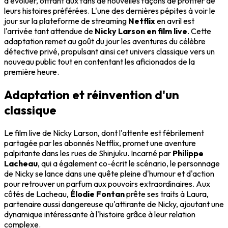
d'évoluer, offrant aux fans de nouvelles façons de profiter de
leurs histoires préférées. L'une des dernières pépites à voir le
jour sur la plateforme de streaming
Netflix
en avril est
l'arrivée tant attendue de
Nicky Larson en film live
. Cette
adaptation remet au goût du jour les aventures du célèbre
détective privé, propulsant ainsi cet univers classique vers un
nouveau public tout en contentant les aficionados de la
première heure.
Adaptation et réinvention d'un
classique
Le film live de Nicky Larson, dont l'attente est fébrilement
partagée par les abonnés Netflix, promet une aventure
palpitante dans les rues de Shinjuku. Incarné par
Philippe
Lacheau
, qui a également co-écrit le scénario, le personnage
de Nicky se lance dans une quête pleine d'humour et d'action
pour retrouver un parfum aux pouvoirs extraordinaires. Aux
côtés de Lacheau,
Élodie Fontan
prête ses traits à Laura,
partenaire aussi dangereuse qu'attirante de Nicky, ajoutant une
dynamique intéressante à l'histoire grâce à leur relation
complexe.