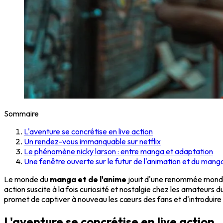
Sommaire
L'aventure se concrétise en live action
Un rendez-vous immanquable sur netflix
Le phénomène nicky larson : entre manga et adaptation
Une fenêtre ouverte sur le futur de l'animation et du mang
Le monde du
manga et de l'anime
jouit d'une renommée mondia
action suscite à la fois curiosité et nostalgie chez les amateu
promet de captiver à nouveau les cœurs des fans et d'introduire
L'aventure se concrétise en live action