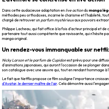
Dans cette audacieuse adaptation en
live action
du
manga lég
méthodes peu orthodoxes, incarne le charisme et l'habileté, tout
chargé de retrouver un
parfum mystérieux
aux pouvoirs extraord
Philippe Lacheau, qui fait office à la fois d'acteur principal et 
partenaire tout aussi compétente que ravissante, qui n'hésite pas à
manga original.
Un rendez-vous immanquable sur netfli
Nicky Larson et le parfum de Cupidon
est prévu pour une diffusi
d'animations japonaises, qui auront l'occasion de se plonger dan
son catalogue avec une œuvre qui, tout en rendant hommage à l'o
Le fait que Netflix propose ce film souligne l'importance crois
d'Avatar, le dernier maître de l'air
. Cela démontre aussi l'engagem