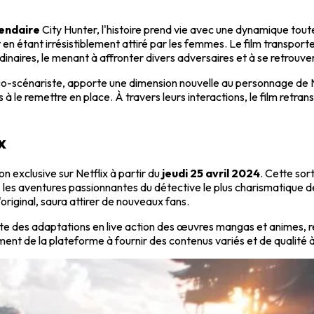
endaire
City Hunter, l'histoire prend vie avec une dynamique toute
 en étant irrésistiblement attiré par les femmes. Le film transpor
inaires, le menant à affronter divers adversaires et à se retrouve
de co-scénariste, apporte une dimension nouvelle au personnage de N
 le remettre en place. À travers leurs interactions, le film retrans
x
on exclusive sur Netflix à partir du
jeudi 25 avril 2024
. Cette sor
s les aventures passionnantes du détective le plus charismatique d
riginal, saura attirer de nouveaux fans.
sante des adaptations en live action des œuvres mangas et animes,
ent de la plateforme à fournir des contenus variés et de qualité 