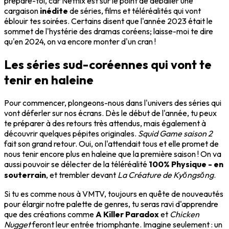
prépare-toi, car Netflix est sur le point de déballer une
cargaison
inédite
de séries, films et téléréalités qui vont
éblouir tes soirées. Certains disent que l'année 2023 était le
sommet de l'hystérie des dramas coréens; laisse-moi te dire
qu'en 2024, on va encore monter d'un cran !
Les séries sud-coréennes qui vont te
tenir en haleine
Pour commencer, plongeons-nous dans l'univers des séries qui
vont déferler sur nos écrans. Dès le début de l'année, tu peux
te préparer à des retours très attendus, mais également à
découvrir quelques pépites originales.
Squid Game saison 2
fait son grand retour. Oui, on l'attendait tous et elle promet de
nous tenir encore plus en haleine que la première saison ! On va
aussi pouvoir se délecter de la téléréalité
100% Physique - en
souterrain
, et trembler devant
La Créature de Kyŏngsŏng
.
Si tu es comme nous à VMTV, toujours en quête de nouveautés
pour élargir notre palette de genres, tu seras ravi d'apprendre
que des créations comme
A Killer Paradox
et
Chicken
Nugget
feront leur entrée triomphante. Imagine seulement : un