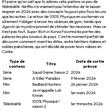
Et parce qu'on sait que tu adores cela, parlons un peu de
téléréalité. Netflix n’a vraiment pas l'intention de te laisser
respirer en 2024 avec des concepts toujours plus fous les uns
que les autres. Le retour de
100% Physique
en souterrain va
sûrement t’obliger à revoir tes séances de gym, tandis que
Agents du mystère
promet de stimuler tes neurones. Mais ce
n'est pas tout,
Super Rich in Korea
t'ouvrira les portes des
palaces les plus luxueux du pays. C'est le moment parfait de
découvrir comment vivent les élites, entre héritiers italiens et
nobles pakistanais, qui ont décidé de poser leurs valises en
Corée.
Type de
Date de sortie
Titre
contenu
prévue
Série
Squid Game Saison 2
2024
Série
A Killer Paradox
9 février 2024
Film
Badland Hunters
26 janvier 2024
Je m’appelle Loh
Film
1er mars 2024
Kiwan
100% Physique !
Téléréalité
1er trimestre 2024
saison 2