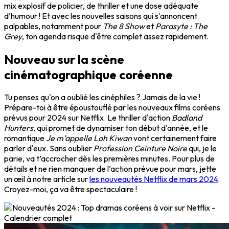
mix explosif de policier, de thriller et une dose adéquate
d’humour ! Et avec les nouvelles saisons qui s'annoncent
palpables, notamment pour
The 8 Show
et
Parasyte : The
Grey
, ton agenda risque d'être complet assez rapidement.
Nouveau sur la scène
cinématographique coréenne
Tu penses qu'on a oublié les cinéphiles ? Jamais de la vie !
Prépare-toi à être époustouflé par les nouveaux films coréens
prévus pour 2024 sur Netflix. Le thriller d'action
Badland
Hunters
, qui promet de dynamiser ton début d'année, et le
romantique
Je m’appelle Loh Kiwan
vont certainement faire
parler d'eux. Sans oublier
Profession Ceinture Noire
qui, je le
parie, va t’accrocher dès les premières minutes. Pour plus de
détails et ne rien manquer de l’action prévue pour mars, jette
un œil à notre article sur
les nouveautés Netflix de mars 2024
.
Croyez-moi, ça va être spectaculaire !