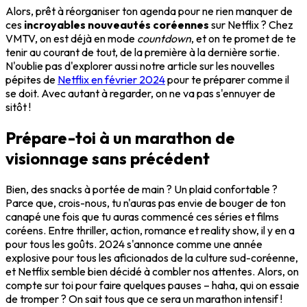
Alors, prêt à réorganiser ton agenda pour ne rien manquer de
ces
incroyables nouveautés coréennes
sur Netflix ? Chez
VMTV, on est déjà en mode
countdown
, et on te promet de te
tenir au courant de tout, de la première à la dernière sortie.
N'oublie pas d'explorer aussi notre article sur les nouvelles
pépites de
Netflix en février 2024
pour te préparer comme il
se doit. Avec autant à regarder, on ne va pas s'ennuyer de
sitôt !
Prépare-toi à un marathon de
visionnage sans précédent
Bien, des snacks à portée de main ? Un plaid confortable ?
Parce que, crois-nous, tu n'auras pas envie de bouger de ton
canapé une fois que tu auras commencé ces séries et films
coréens. Entre thriller, action, romance et reality show, il y en a
pour tous les goûts. 2024 s'annonce comme une année
explosive pour tous les aficionados de la culture sud-coréenne,
et Netflix semble bien décidé à combler nos attentes. Alors, on
compte sur toi pour faire quelques pauses – haha, qui on essaie
de tromper ? On sait tous que ce sera un marathon intensif !