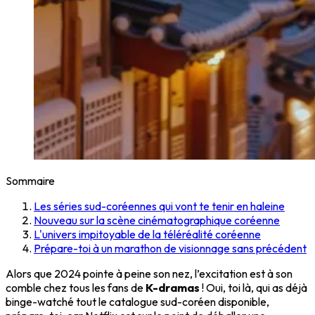
Sommaire
Les séries sud-coréennes qui vont te tenir en haleine
Nouveau sur la scène cinématographique coréenne
L'univers impitoyable de la téléréalité coréenne
Prépare-toi à un marathon de visionnage sans précédent
Alors que 2024 pointe à peine son nez, l’excitation est à son
comble chez tous les fans de
K-dramas
! Oui, toi là, qui as déjà
binge-watché tout le catalogue sud-coréen disponible,