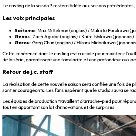
Le casting de la saison 3 restera fidèle aux saisons précédentes,
Les voix principales
Saitama
: Max Mittelman (anglais) / Makoto Furukawa (ja
Genos
: Zach Aguilar (anglais) / Kaito Ishikawa (japonais)
Garou
: Greg Chun (anglais) / Hikaru Midorikawa (japonais
Cette cohérence dans le casting est cruciale pour maintenir l’au
de la série, garantissant une familiarité et une profondeur aux pe
Retour de j.c. staff
La réalisation de cette nouvelle saison sera confiée une fois de p
sont encourageants. Les fans espèrent que le studio saura se rac
Les équipes de production travaillent d’arrache-pied pour répon
tout en apportant son lot d’innovations et de surprises.