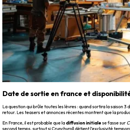
Date de sortie en france et disponibilité
La question qui brûle toutes les lèvres : quand sortira la saison 3 
retour. Les teasers et annonces récentes montrent que la produc
En France, il est probable que la
diffusion initiale
se fasse sur
C
second temps, surtout si Crunchyroll détient l’exclusivité tempora