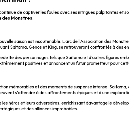
ntinue de captiver les foules avec ses intrigues palpitantes et so
n des Monstres
.
nouvelle saison est insoutenable. L’arc de l’Association des Monstre
cluant Saitama, Genos et King, se retrouveront confrontés à des e
edette des personnages tels que Saitama et d’autres figures emblé
xtrêmement positives et annoncent un futur prometteur pour cett
action mémorables et des moments de suspense intense. Saitama, av
s peuvent s’attendre à des affrontements épiques et à une explorati
 les héros et leurs adversaires, enrichissant davantage le dévelop
atégiques et des alliances improbables.