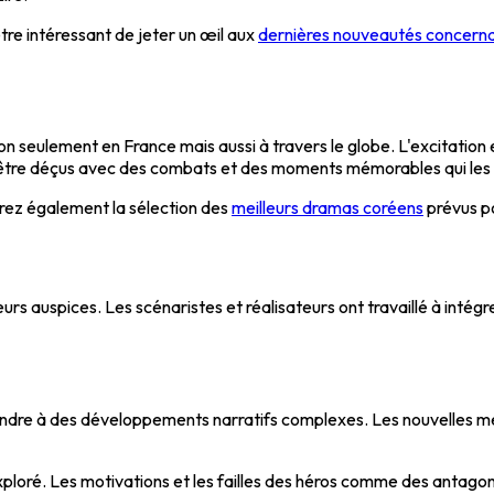
être intéressant de jeter un œil aux
dernières nouveautés concerna
 seulement en France mais aussi à travers le globe. L'excitation 
s être déçus avec des combats et des moments mémorables qui les
vrez également la sélection des
meilleurs dramas coréens
prévus po
urs auspices. Les scénaristes et réalisateurs ont travaillé à intégr
tendre à des développements narratifs complexes. Les nouvelles mena
oré. Les motivations et les failles des héros comme des antagonis