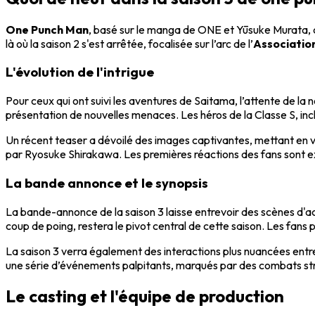
One Punch Man
, basé sur le manga de ONE et Yūsuke Murata, co
là où la saison 2 s'est arrêtée, focalisée sur l’arc de l’
Associatio
L'évolution de l'intrigue
Pour ceux qui ont suivi les aventures de Saitama, l’attente de la 
présentation de nouvelles menaces. Les héros de la Classe S, in
Un récent teaser a dévoilé des images captivantes, mettant en v
par Ryosuke Shirakawa. Les premières réactions des fans sont e
La bande annonce et le synopsis
La bande-annonce de la saison 3 laisse entrevoir des scènes d'
coup de poing, restera le pivot central de cette saison. Les fan
La saison 3 verra également des interactions plus nuancées entre
une série d’événements palpitants, marqués par des combats str
Le casting et l'équipe de production