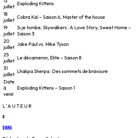
12
Exploding Kittens
juillet
18
Cobra Kaï – Saison 6, Master of the house
juillet
19
Si je tombe, Skywalkers : A Love Story, Sweet Home –
juillet
Saison 3
20
Jake Paul vs. Mike Tyson
juillet
25
Le décameron, Elite – Saison 8
juillet
31
Lhakpa Sherpa : Des sommets de bravoure
juillet
Date
à
Exploding Kittens – Saison 1
venir
L'AUTEUR
D
Diana