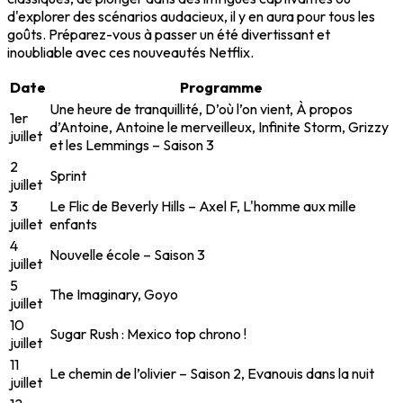
d'explorer des scénarios audacieux, il y en aura pour tous les
goûts. Préparez-vous à passer un été divertissant et
inoubliable avec ces
nouveautés Netflix
.
Date
Programme
Une heure de tranquillité, D’où l’on vient, À propos
1er
d’Antoine, Antoine le merveilleux, Infinite Storm, Grizzy
juillet
et les Lemmings – Saison 3
2
Sprint
juillet
3
Le Flic de Beverly Hills – Axel F, L'homme aux mille
juillet
enfants
4
Nouvelle école – Saison 3
juillet
5
The Imaginary, Goyo
juillet
10
Sugar Rush : Mexico top chrono !
juillet
11
Le chemin de l’olivier – Saison 2, Evanouis dans la nuit
juillet