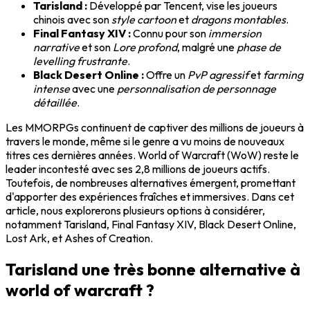
Tarisland :
Développé par Tencent, vise les joueurs
chinois avec son
style cartoon
et
dragons montables
.
Final Fantasy XIV :
Connu pour son
immersion
narrative
et son
Lore profond
, malgré une
phase de
levelling frustrante
.
Black Desert Online :
Offre un
PvP agressif
et
farming
intense
avec une
personnalisation de personnage
détaillée
.
Les MMORPGs continuent de captiver des millions de joueurs à
travers le monde, même si le genre a vu moins de nouveaux
titres ces dernières années.
World of Warcraft (WoW)
reste le
leader incontesté avec ses
2,8 millions de joueurs actifs
.
Toutefois, de nombreuses alternatives émergent, promettant
d'apporter des expériences fraîches et immersives. Dans cet
article, nous explorerons plusieurs options à considérer,
notamment
Tarisland, Final Fantasy XIV, Black Desert Online,
Lost Ark, et Ashes of Creation
.
Tarisland une très bonne alternative à
world of warcraft ?