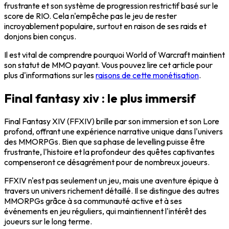
frustrante
et son
système de progression restrictif basé sur le
score de RIO
. Cela n'empêche pas le jeu de rester
incroyablement populaire, surtout en raison de ses raids et
donjons bien conçus.
Il est vital de comprendre pourquoi
World of Warcraft
maintient
son statut de MMO payant. Vous pouvez lire cet article pour
plus d'informations sur les
raisons de cette monétisation
.
Final fantasy xiv : le plus immersif
Final Fantasy XIV
(FFXIV) brille par son
immersion
et son
Lore
profond, offrant une expérience narrative unique dans l'univers
des MMORPGs. Bien que sa phase de
levelling puisse être
frustrante
, l'histoire et la profondeur des quêtes captivantes
compenseront ce désagrément pour de nombreux joueurs.
FFXIV n'est pas seulement un jeu, mais une aventure épique à
travers un univers richement détaillé. Il se distingue des autres
MMORPGs grâce à sa
communauté active
et à ses
événements en jeu
réguliers, qui maintiennent l'intérêt des
joueurs sur le long terme.