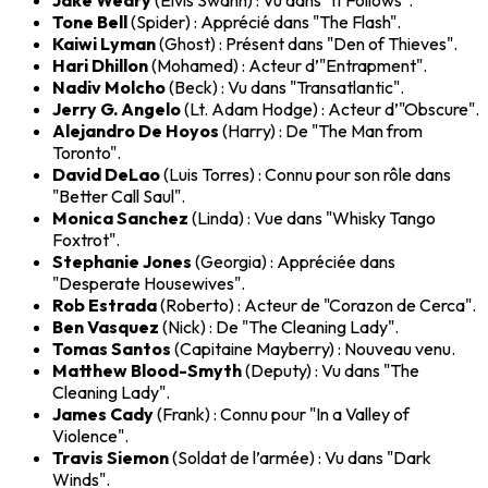
Jake Weary
(Elvis Swann) : Vu dans "It Follows".
Tone Bell
(Spider) : Apprécié dans "The Flash".
Kaiwi Lyman
(Ghost) : Présent dans "Den of Thieves".
Hari Dhillon
(Mohamed) : Acteur d’"Entrapment".
Nadiv Molcho
(Beck) : Vu dans "Transatlantic".
Jerry G. Angelo
(Lt. Adam Hodge) : Acteur d’"Obscure".
Alejandro De Hoyos
(Harry) : De "The Man from
Toronto".
David DeLao
(Luis Torres) : Connu pour son rôle dans
"Better Call Saul".
Monica Sanchez
(Linda) : Vue dans "Whisky Tango
Foxtrot".
Stephanie Jones
(Georgia) : Appréciée dans
"Desperate Housewives".
Rob Estrada
(Roberto) : Acteur de "Corazon de Cerca".
Ben Vasquez
(Nick) : De "The Cleaning Lady".
Tomas Santos
(Capitaine Mayberry) : Nouveau venu.
Matthew Blood-Smyth
(Deputy) : Vu dans "The
Cleaning Lady".
James Cady
(Frank) : Connu pour "In a Valley of
Violence".
Travis Siemon
(Soldat de l’armée) : Vu dans "Dark
Winds".