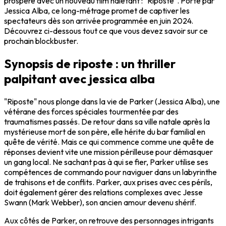
prospère avec un nouveau film haletant : "Riposte". Porté par
Jessica Alba, ce long-métrage promet de captiver les
spectateurs dès son arrivée programmée en juin 2024.
Découvrez ci-dessous tout ce que vous devez savoir sur ce
prochain blockbuster.
Synopsis de riposte : un thriller
palpitant avec jessica alba
"Riposte" nous plonge dans la vie de Parker (Jessica Alba), une
vétérane des forces spéciales tourmentée par des
traumatismes passés. De retour dans sa ville natale après la
mystérieuse mort de son père, elle hérite du bar familial en
quête de vérité. Mais ce qui commence comme une quête de
réponses devient vite une mission périlleuse pour démasquer
un gang local. Ne sachant pas à qui se fier, Parker utilise ses
compétences de commando pour naviguer dans un labyrinthe
de trahisons et de conflits. Parker, aux prises avec ces périls,
doit également gérer des relations complexes avec Jesse
Swann (Mark Webber), son ancien amour devenu shérif.
Aux côtés de Parker, on retrouve des personnages intrigants