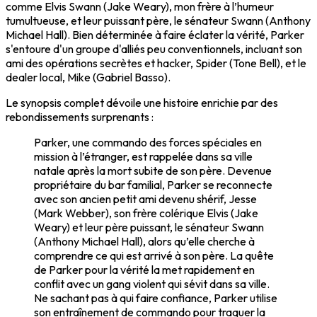
comme Elvis Swann (Jake Weary), mon frère à l’humeur
tumultueuse, et leur puissant père, le sénateur Swann (Anthony
Michael Hall). Bien déterminée à faire éclater la vérité, Parker
s'entoure d'un groupe d'alliés peu conventionnels, incluant son
ami des opérations secrètes et hacker, Spider (Tone Bell), et le
dealer local, Mike (Gabriel Basso).
Le synopsis complet dévoile une histoire enrichie par des
rebondissements surprenants :
Parker, une commando des forces spéciales en
mission à l’étranger, est rappelée dans sa ville
natale après la mort subite de son père. Devenue
propriétaire du bar familial, Parker se reconnecte
avec son ancien petit ami devenu shérif, Jesse
(Mark Webber), son frère colérique Elvis (Jake
Weary) et leur père puissant, le sénateur Swann
(Anthony Michael Hall), alors qu’elle cherche à
comprendre ce qui est arrivé à son père. La quête
de Parker pour la vérité la met rapidement en
conflit avec un gang violent qui sévit dans sa ville.
Ne sachant pas à qui faire confiance, Parker utilise
son entraînement de commando pour traquer la