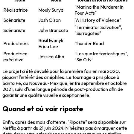
"Marlina the Murderer in
Réalisatrice
Mouly Surya
Four Acts"
Scénariste
Josh Olson
"A History of Violence"
"Terminator Salvation",
Scénariste
John Brancato
"Surrogates"
Basil Iwanyk,
Producteurs
Thunder Road
Erica Lee
Productrice
"Les quatre fantastiques",
Jessica Alba
exécutive
"Sin City"
Le projet a été dévoilé pour la première fois en mai 2020,
piquant l'intérêt des cinéphiles. Le tournage a pris place à
Santa Fe, au Nouveau-Mexique, entre septembre et octobre
2021, suivi d'une longue période de post-production afin de
garantir une qualité visuelle exceptionnelle.
Quand et où voir riposte
Enfin, après des mois d'attente, "Riposte" sera disponible sur
Netflix à partir du 21 juin 2024. N'hésitez pas à marquer cette