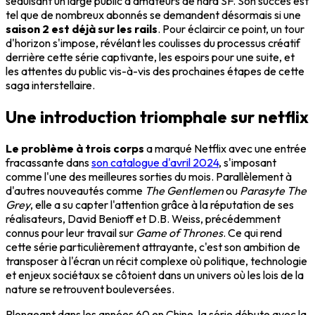
séduisant un large public d'amateurs de hard SF. Son succès est
tel que de nombreux abonnés se demandent désormais si une
saison 2 est déjà sur les rails
. Pour éclaircir ce point, un tour
d'horizon s'impose, révélant les coulisses du processus créatif
derrière cette série captivante, les espoirs pour une suite, et
les attentes du public vis-à-vis des prochaines étapes de cette
saga interstellaire.
Une introduction triomphale sur netflix
Le problème à trois corps
a marqué Netflix avec une entrée
fracassante dans
son catalogue d'avril 2024
, s'imposant
comme l'une des meilleures sorties du mois. Parallèlement à
d'autres nouveautés comme
The Gentlemen
ou
Parasyte The
Grey
, elle a su capter l'attention grâce à la réputation de ses
réalisateurs, David Benioff et D.B. Weiss, précédemment
connus pour leur travail sur
Game of Thrones
. Ce qui rend
cette série particulièrement attrayante, c'est son ambition de
transposer à l'écran un récit complexe où politique, technologie
et enjeux sociétaux se côtoient dans un univers où les lois de la
nature se retrouvent bouleversées.
Plongeant dans les années 60 en Chine, la série débute avec la