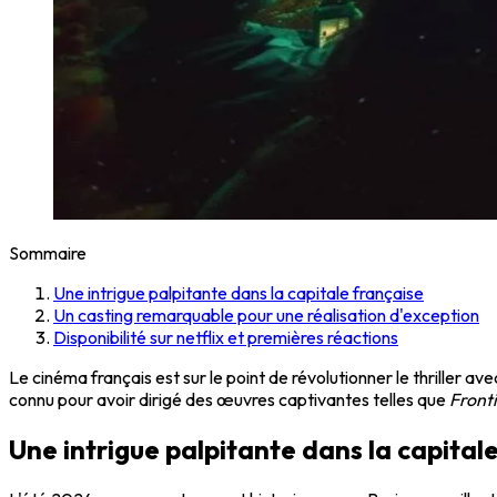
Sommaire
Une intrigue palpitante dans la capitale française
Un casting remarquable pour une réalisation d'exception
Disponibilité sur netflix et premières réactions
Le cinéma français est sur le point de révolutionner le thriller av
connu pour avoir dirigé des œuvres captivantes telles que
Front
Une intrigue palpitante dans la capital