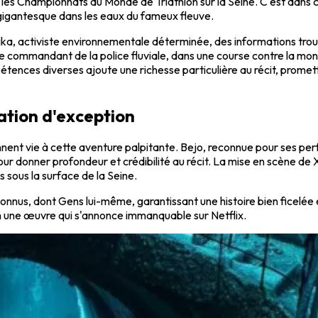
t les Championnats du Monde de Triathlon sur la Seine. C'est dans
n gigantesque dans les eaux du fameux fleuve.
e Mika, activiste environnementale déterminée, des informations tr
, le commandant de la police fluviale, dans une course contre la mo
tences diverses ajoute une richesse particulière au récit, prome
ation d'exception
nnent vie à cette aventure palpitante. Bejo, reconnue pour ses p
our donner profondeur et crédibilité au récit. La mise en scène de
 sous la surface de la Seine.
connus, dont Gens lui-même, garantissant une histoire bien ficelé
lm une œuvre qui s'annonce immanquable sur Netflix.