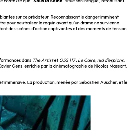
 ce contexte que
"Sous la Seine"
situe son intrigue, introduisant
oublantes sur ce prédateur. Reconnaissant le danger imminent
ntre pour neutraliser le requin avant qu'un drame ne survienne.
ttant des scènes d'action captivantes et des moments de tension
erformances dans
The Artist
et
OSS 117 : Le Caire, nid d'espions
,
 Xavier Gens, enrichie par la cinématographie de Nicolas Massart,
e et immersive. La production, menée par Sebastien Auscher, et le