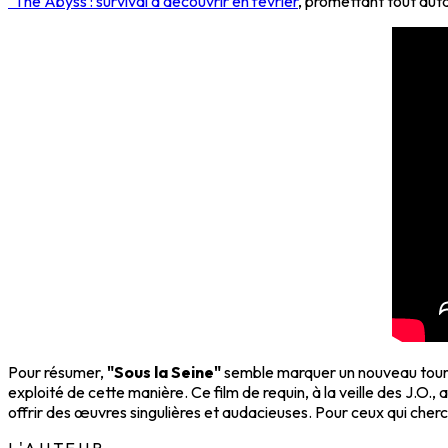
"The Abyss : survival à découvrir en février
, promettant tout auta
Pour résumer,
"Sous la Seine"
semble marquer un nouveau tourna
exploité de cette manière. Ce film de requin, à la veille des J.O.
offrir des œuvres singulières et audacieuses. Pour ceux qui cherc