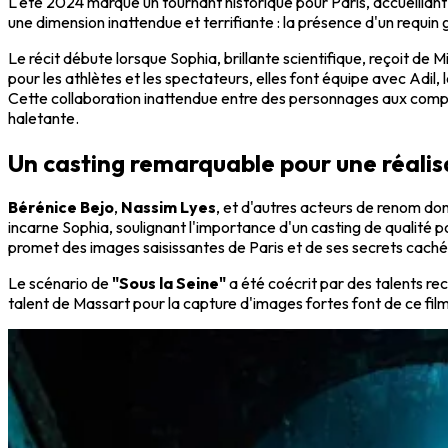
L'été 2024 marque un tournant historique pour Paris, accueillan
une dimension inattendue et terrifiante : la présence d'un requi
Le récit débute lorsque Sophia, brillante scientifique, reçoit d
pour les athlètes et les spectateurs, elles font équipe avec Adil
Cette collaboration inattendue entre des personnages aux compé
haletante.
Un casting remarquable pour une réalis
Bérénice Bejo
,
Nassim Lyes
, et d'autres acteurs de renom do
incarne Sophia, soulignant l'importance d'un casting de qualité p
promet des images saisissantes de Paris et de ses secrets cachés
Le scénario de
"Sous la Seine"
a été coécrit par des talents re
talent de Massart pour la capture d'images fortes font de ce fi