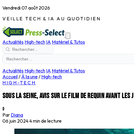
Vendredi 07 août 2026
VEILLE TECH & IA AU QUOTIDIEN
Actualités
High-tech
IA
Matériel & Tutos
Actualités
High-tech
IA
Matériel & Tutos
Accueil
/
À la une
/
High-tech
HIGH-TECH
Sous la Seine, avis sur le film de requin avant les J
D
Par
Diana
06 juin 2024
4 min de lecture