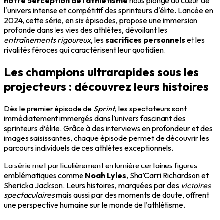
notre perception de l'athlétisme
nous plonge au cœur de
l'univers intense et compétitif des sprinteurs d'élite. Lancée en
2024, cette série, en six épisodes, propose une immersion
profonde dans les vies des athlètes, dévoilant les
entraînements rigoureux
, les
sacrifices personnels
et les
rivalités féroces qui caractérisent leur quotidien.
Les champions ultrarapides sous les
projecteurs : découvrez leurs histoires
Dès le premier épisode de
Sprint
, les spectateurs sont
immédiatement immergés dans l’univers fascinant des
sprinteurs d’élite. Grâce à des interviews en profondeur et des
images saisissantes, chaque épisode permet de découvrir les
parcours individuels de ces athlètes exceptionnels.
La série met particulièrement en lumière certaines figures
emblématiques comme
Noah Lyles
, Sha’Carri Richardson et
Shericka Jackson. Leurs histoires, marquées par des
victoires
spectaculaires
mais aussi par des moments de doute, offrent
une perspective humaine sur le monde de l’athlétisme.