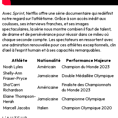
Avec
Sprint
, Netflix offre une série documentaire qui redéfinit
notre regard sur l’athlétisme. Grâce à son accès inédit aux
coulisses, ses interviews franches, et ses images
spectaculaires, la série nous montre combien il faut de talent,
de drame et de persévérance pour réussir dans ce milieu où
chaque seconde compte. Les spectateurs en ressortent avec
une admiration renouvelée pour ces athlètes exceptionnels, clin
d’œil à l’esprit humain et à ses capacités remarquables.
Athlète
Nationalité
Performance Majeure
Noah Lyles
Américain
Champion du Monde 2023
Shelly-Ann
Jamaïcaine
Double Médaillée Olympique
Fraser-Pryce
Sha’Carri
Finaliste des Championnats
Américaine
Richardson
du Monde 2023
Elaine Thompson-
Jamaïcaine
Championne Olympique
Herah
Marcell Jacobs
Italien
Champion Olympique 2020