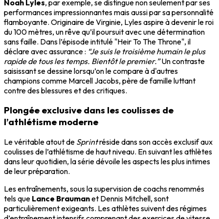
Noah Lyles
, par exemple, se distingue non seulement par ses
performances impressionnantes mais aussi par sa personnalité
flamboyante. Originaire de Virginie, Lyles aspire à devenir le roi
du 100 mètres, un rêve qu’il poursuit avec une détermination
sans faille. Dans l’épisode intitulé "Heir To The Throne", il
déclare avec assurance :
“Je suis le troisième humain le plus
rapide de tous les temps. Bientôt le premier.”
Un contraste
saisissant se dessine lorsqu’on le compare à d'autres
champions comme Marcell Jacobs, père de famille luttant
contre des blessures et des critiques.
Plongée exclusive dans les coulisses de
l’athlétisme moderne
Le véritable atout de
Sprint
réside dans son accès exclusif aux
coulisses de l’athlétisme de haut niveau. En suivant les athlètes
dans leur quotidien, la série dévoile les aspects les plus intimes
de leur préparation.
Les entraînements, sous la supervision de coachs renommés
tels que
Lance Brauman
et Dennis Mitchell, sont
particulièrement exigeants. Les athlètes suivent des régimes
d’entraînement intensifs comprenant des exercices de vitesse,