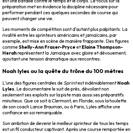
est une bataille contre le temps et le corps. Le focus sur la
préparation met en évidence la discipline nécessaire pour
performer pendant ces quelques secondes de course qui
peuvent changer une vie.
Les moments de compétition sont d'autant plus palpitants. La
rivalité entre les sprinteurs américains et jamaïcains, par
exemple, est mise en scène de manière frappante. Des figures
comme
Shelly-Ann Fraser-Pryce
et
Elaine Thompson-
Herah
représentent la Jamaïque avec gloire et dévouement,
ajoutant une tension dramatique aux rencontres.
Noah lyles ou la quête du trône du 100 mètres
L'une des figures centrales de
Sprint
est indéniablement
Noah
Lyles
. Le documentaire le suit de près, dévoilant non
seulement ses exploits sur la piste mais aussi ses préparatifs
minutieux. Que ce soit à Clermont, en Floride, sous la houlette
de son coach Lance Brauman, ou à Paris, Lyles affiche une
confiance en soi remarquable.
Son ambition de devenir le meilleur sprinteur de tous les temps
est un fil conducteur captivant. Après une course remportée en