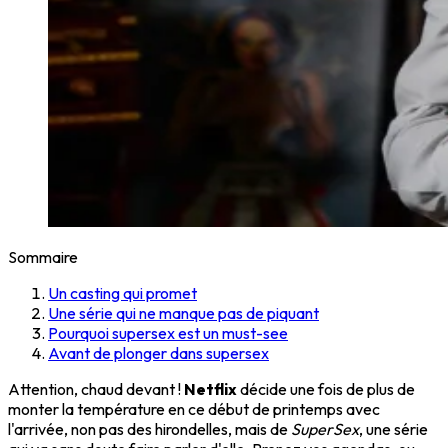
Sommaire
Un casting qui promet
Une série qui ne manque pas de piquant
Pourquoi supersex est un must-see
Avant de plonger dans supersex
Attention, chaud devant !
Netflix
décide une fois de plus de
monter la température en ce début de printemps avec
l'arrivée, non pas des hirondelles, mais de
SuperSex
, une série