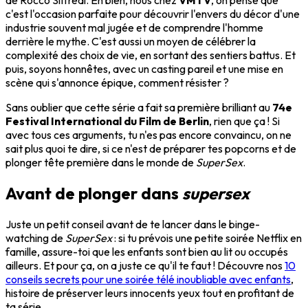
de Rocco Siffredi. Eh bien, nous chez
VMTV
, on pense que
c'est l'occasion parfaite pour découvrir l'envers du décor d'une
industrie souvent mal jugée et de comprendre l'homme
derrière le mythe. C'est aussi un moyen de célébrer la
complexité des choix de vie, en sortant des sentiers battus. Et
puis, soyons honnêtes, avec un casting pareil et une mise en
scène qui s'annonce épique, comment résister ?
Sans oublier que cette série a fait sa première brilliant au
74e
Festival International du Film de Berlin
, rien que ça ! Si
avec tous ces arguments, tu n'es pas encore convaincu, on ne
sait plus quoi te dire, si ce n'est de préparer tes popcorns et de
plonger tête première dans le monde de
SuperSex
.
Avant de plonger dans
supersex
Juste un petit conseil avant de te lancer dans le binge-
watching de
SuperSex
: si tu prévois une petite soirée Netflix en
famille, assure-toi que les enfants sont bien au lit ou occupés
ailleurs. Et pour ça, on a juste ce qu'il te faut ! Découvre nos
10
conseils secrets pour une soirée télé inoubliable avec enfants
,
histoire de préserver leurs innocents yeux tout en profitant de
ta série.