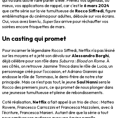
qui va sans doute faire parler d'elle. Prenez vos agendas, ou
mieux, vos applications de rappel, car c'est le
6 mars 2024
que cette série sur la vie tumultueuse de
Rocco Siffredi
, figure
emblématique du cinéma pour adultes, déboule sur vos écrans.
Oui, vous avez bien lu,
SuperSex
arrive pour réchauffer vos
soirées encore frisquettes de mars.
Un casting qui promet
Pour incarner le légendaire Rocco Siffredi, Netflix n'a pas lésiné
sur les moyens et a jeté son dévolu sur
Alessandro Borghi
,
déjà célèbre pour son rôle dans
Suburra : Blood on Rome
. À
ses côtés, on retrouve Jasmine Trinca dans le rôle de Lucia, un
personnage créé pour l'occasion, et Adriano Giannini qui
endosse le rôle de Tommaso, le demi-frère de notre star
principale. Mais ce n'est pas tout, le jeune
Saul Nanni
sera le
Rocco des premiers jours, ce qui promet de nous plonger dans
une jeunesse tumultueuse et pleine de rebondissements.
Coté réalisation,
Netflix
a fait appel à un trio de choc : Matteo
Rovere, Francesco Carrozzini et Francesca Mazzoleni, avec à
l'écriture, Francesca Manieri. Autant dire que la série a tout
pour captiver son audience avec une équipe pareille.