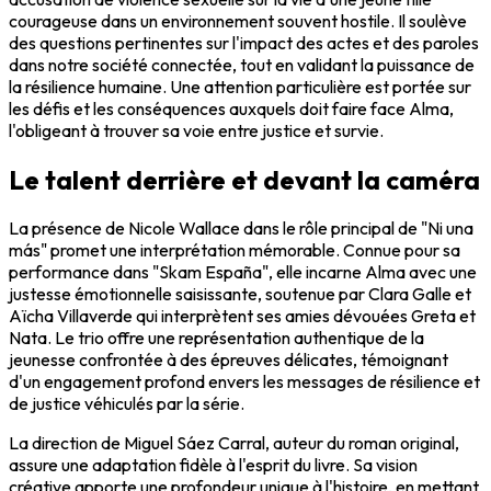
courageuse dans un environnement souvent hostile. Il soulève
des questions pertinentes sur l'impact des actes et des paroles
dans notre société connectée, tout en validant la puissance de
la résilience humaine. Une attention particulière est portée sur
les défis et les conséquences auxquels doit faire face Alma,
l'obligeant à trouver sa voie entre justice et survie.
Le talent derrière et devant la caméra
La présence de Nicole Wallace dans le rôle principal de "Ni una
más" promet une interprétation mémorable. Connue pour sa
performance dans "Skam España", elle incarne Alma avec une
justesse émotionnelle saisissante, soutenue par Clara Galle et
Aïcha Villaverde qui interprètent ses amies dévouées Greta et
Nata. Le trio offre une représentation authentique de la
jeunesse confrontée à des épreuves délicates, témoignant
d'un engagement profond envers les messages de résilience et
de justice véhiculés par la série.
La direction de Miguel Sáez Carral, auteur du roman original,
assure une adaptation fidèle à l'esprit du livre. Sa vision
créative apporte une profondeur unique à l'histoire, en mettant