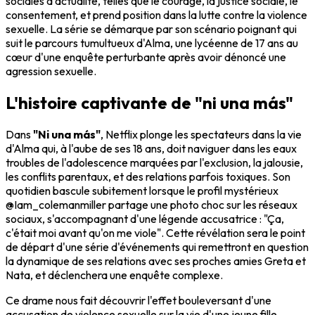
sociales d'actualité, telles que le courage, la justice sociale, le
consentement, et prend position dans la lutte contre la violence
sexuelle. La série se démarque par son scénario poignant qui
suit le parcours tumultueux d'Alma, une lycéenne de 17 ans au
cœur d'une enquête perturbante après avoir dénoncé une
agression sexuelle.
L'histoire captivante de "ni una más"
Dans
"Ni una más"
, Netflix plonge les spectateurs dans la vie
d'Alma qui, à l'aube de ses 18 ans, doit naviguer dans les eaux
troubles de l'adolescence marquées par l'exclusion, la jalousie,
les conflits parentaux, et des relations parfois toxiques. Son
quotidien bascule subitement lorsque le profil mystérieux
@Iam_colemanmiller partage une photo choc sur les réseaux
sociaux, s'accompagnant d'une légende accusatrice : "Ça,
c'était moi avant qu'on me viole". Cette révélation sera le point
de départ d'une série d'événements qui remettront en question
la dynamique de ses relations avec ses proches amies Greta et
Nata, et déclenchera une enquête complexe.
Ce drame nous fait découvrir l'effet bouleversant d'une
accusation de violence sexuelle sur la vie d'une jeune fille