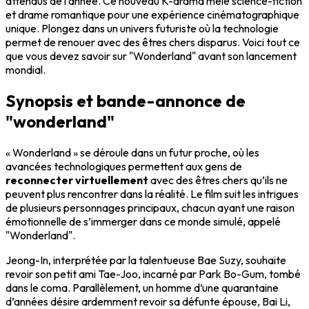
attendus de l'année. Ce nouveau K-drama mêle
science-fiction
et
drame romantique
pour une expérience cinématographique
unique. Plongez dans un univers futuriste où la technologie
permet de renouer avec des êtres chers disparus. Voici tout ce
que vous devez savoir sur "Wonderland" avant son lancement
mondial.
Synopsis et bande-annonce de
"wonderland"
« Wonderland » se déroule dans un futur proche, où les
avancées technologiques permettent aux gens de
reconnecter virtuellement
avec des êtres chers qu’ils ne
peuvent plus rencontrer dans la réalité. Le film suit les intrigues
de plusieurs personnages principaux, chacun ayant une raison
émotionnelle de s’immerger dans ce monde simulé, appelé
"Wonderland".
Jeong-In, interprétée par la talentueuse
Bae Suzy
, souhaite
revoir son petit ami Tae-Joo, incarné par
Park Bo-Gum
, tombé
dans le coma. Parallèlement, un homme d’une quarantaine
d’années désire ardemment revoir sa défunte épouse, Bai Li,