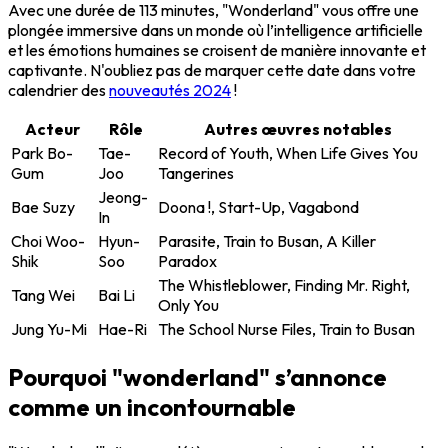
Avec une durée de 113 minutes, "Wonderland" vous offre une
plongée immersive
dans un monde où l’intelligence artificielle
et les émotions humaines se croisent de manière innovante et
captivante. N'oubliez pas de marquer cette date dans votre
calendrier des
nouveautés 2024
!
Acteur
Rôle
Autres œuvres notables
Park Bo-
Tae-
Record of Youth, When Life Gives You
Gum
Joo
Tangerines
Jeong-
Bae Suzy
Doona !, Start-Up, Vagabond
In
Choi Woo-
Hyun-
Parasite, Train to Busan, A Killer
Shik
Soo
Paradox
The Whistleblower, Finding Mr. Right,
Tang Wei
Bai Li
Only You
Jung Yu-Mi
Hae-Ri
The School Nurse Files, Train to Busan
Pourquoi "wonderland" s’annonce
comme un incontournable