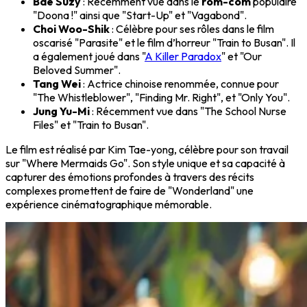
Bae Suzy
: Récemment vue dans le
rom-com
populaire
"Doona !" ainsi que "Start-Up" et "Vagabond".
Choi Woo-Shik
: Célèbre pour ses rôles dans le film
oscarisé "Parasite" et le film d’horreur "Train to Busan". Il
a également joué dans "
A Killer Paradox
" et "Our
Beloved Summer".
Tang Wei
: Actrice chinoise renommée, connue pour
"The Whistleblower", "Finding Mr. Right", et "Only You".
Jung Yu-Mi
: Récemment vue dans "The School Nurse
Files" et "Train to Busan".
Le film est réalisé par
Kim Tae-yong
, célèbre pour son travail
sur "Where Mermaids Go". Son style unique et sa capacité à
capturer des
émotions profondes
à travers des récits
complexes promettent de faire de "Wonderland" une
expérience cinématographique mémorable.