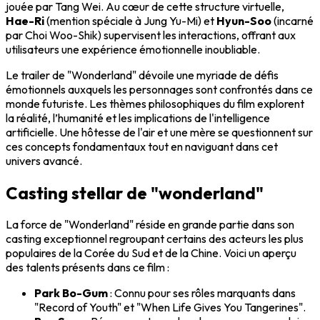
jouée par
Tang Wei
. Au cœur de cette structure virtuelle,
Hae-Ri
(mention spéciale à
Jung Yu-Mi
) et
Hyun-Soo
(incarné
par
Choi Woo-Shik
) supervisent les interactions, offrant aux
utilisateurs une
expérience émotionnelle
inoubliable.
Le
trailer
de "Wonderland" dévoile une myriade de défis
émotionnels auxquels les personnages sont confrontés dans ce
monde futuriste. Les thèmes philosophiques du film explorent
la réalité, l’humanité et les implications de l'intelligence
artificielle. Une hôtesse de l'air et une mère se questionnent sur
ces concepts fondamentaux tout en naviguant dans cet
univers avancé.
Casting stellar de "wonderland"
La force de "Wonderland" réside en grande partie dans son
casting exceptionnel
regroupant certains des acteurs les plus
populaires de la Corée du Sud et de la Chine. Voici un aperçu
des talents présents dans ce film :
Park Bo-Gum
: Connu pour ses rôles marquants dans
"Record of Youth" et "When Life Gives You Tangerines".