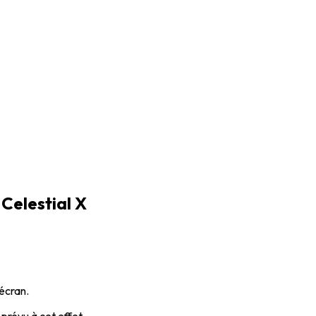
Celestial X
 écran.
 prévu à cet effet.