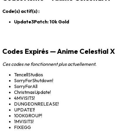
Code(s) actif(s) :
Update3Patch: 10k Gold
Codes Expirés — Anime Celestial X
Ces codes ne fonctionnent plus actuellement.
TencellStudios
SorryForShutdown!
SorryForAll
ChristmasUpdate!
4MVISITS!
DUNGEONRELEASE!
UPDATE1!
100KGROUP!
1MVISITS!
FIXEGG