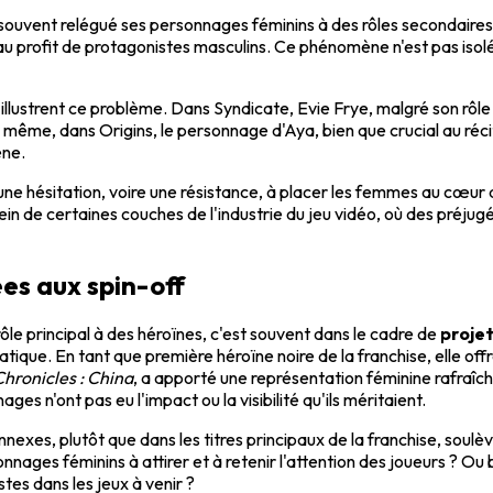
souvent relégué ses personnages féminins à des rôles secondaires.
, au profit de protagonistes masculins. Ce phénomène n'est pas isolé
illustrent ce problème. Dans Syndicate, Evie Frye, malgré son rôl
, dans Origins, le personnage d'Aya, bien que crucial au récit, s
ène.
e hésitation, voire une résistance, à placer les femmes au cœur de
n de certaines couches de l'industrie du jeu vidéo, où des préjugé
ées aux spin-off
ôle principal à des héroïnes, c'est souvent dans le cadre de
proje
ique. En tant que première héroïne noire de la franchise, elle off
Chronicles : China
, a apporté une représentation féminine rafraîc
es n'ont pas eu l'impact ou la visibilité qu'ils méritaient.
nexes, plutôt que dans les titres principaux de la franchise, soulè
ages féminins à attirer et à retenir l'attention des joueurs ? Ou 
tes dans les jeux à venir ?