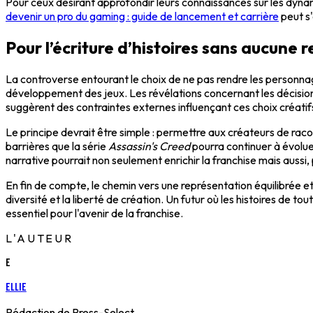
Pour ceux désirant approfondir leurs connaissances sur les dynam
devenir un pro du gaming : guide de lancement et carrière
peut s'
Pour l’écriture d’histoires sans aucune r
La controverse entourant le choix de ne pas rendre les personnag
développement des jeux. Les révélations concernant les décisio
suggèrent des contraintes externes influençant ces choix créatif
Le principe devrait être simple : permettre aux créateurs de raco
barrières que la série
Assassin's Creed
pourra continuer à évoluer
narrative pourrait non seulement enrichir la franchise mais aussi, 
En fin de compte, le chemin vers une représentation équilibrée
diversité et la liberté de création. Un futur où les histoires de 
essentiel pour l'avenir de la franchise.
L'AUTEUR
E
Ellie
Rédaction de Press-Select.