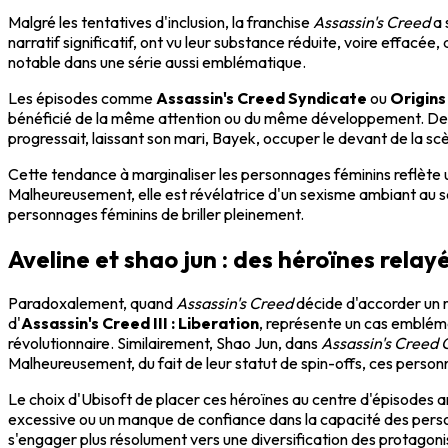
Malgré les tentatives d'inclusion, la franchise
Assassin's Creed
a 
narratif significatif, ont vu leur substance réduite, voire effacée
notable dans une série aussi emblématique.
Les épisodes comme
Assassin's Creed Syndicate
ou
Origins
bénéficié de la même attention ou du même développement. De même
progressait, laissant son mari, Bayek, occuper le devant de la sc
Cette tendance à marginaliser les personnages féminins reflète un
Malheureusement, elle est révélatrice d'un sexisme ambiant au sei
personnages féminins de briller pleinement.
Aveline et shao jun : des héroïnes relay
Paradoxalement, quand
Assassin's Creed
décide d'accorder un r
d'
Assassin's Creed III : Liberation
, représente un cas emblémat
révolutionnaire. Similairement, Shao Jun, dans
Assassin's Creed 
Malheureusement, du fait de leur statut de spin-offs, ces personnag
Le choix d'Ubisoft de placer ces héroïnes au centre d'épisodes an
excessive ou un manque de confiance dans la capacité des personn
s'engager plus résolument vers une diversification des protagonis