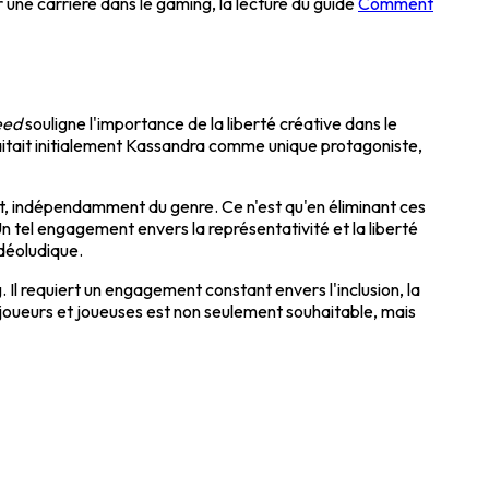
 une carrière dans le gaming, la lecture du guide
Comment
eed
souligne l'importance de la liberté créative dans le
haitait initialement Kassandra comme unique protagoniste,
lent, indépendamment du genre. Ce n'est qu'en éliminant ces
Un tel engagement envers la représentativité et la liberté
idéoludique.
. Il requiert un engagement constant envers l'inclusion, la
es joueurs et joueuses est non seulement souhaitable, mais