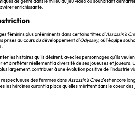
iques de genre dans le milieu du jeu vidéo ou souhaitant démarrer
avérer enrichissante.
estriction
es féminins plus prééminents dans certains titres d'
Assassin's Cr
ns prises au cours du développement d'
Odyssey
, où l'équipe sou
s.
nter les histoires qu'ils désirent, avec les personnages qu'ils veu
 et à refléter réellement la diversité de ses joueuses et joueurs. 
plus largement, contribuer à une évolution positive de l'industrie v
 et respectueuse des femmes dans
Assassin's Creed
est encore long
toutes les héroïnes auront la place qu'elles méritent dans le coeur d