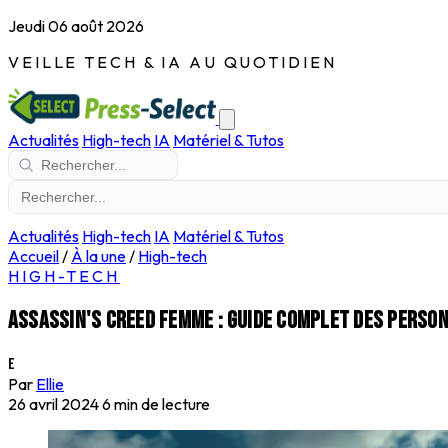
Jeudi 06 août 2026
VEILLE TECH & IA AU QUOTIDIEN
Actualités
High-tech
IA
Matériel & Tutos
Actualités
High-tech
IA
Matériel & Tutos
Accueil
/
À la une
/
High-tech
HIGH-TECH
Assassin's Creed Femme : Guide complet des perso
E
Par
Ellie
26 avril 2024
6 min de lecture