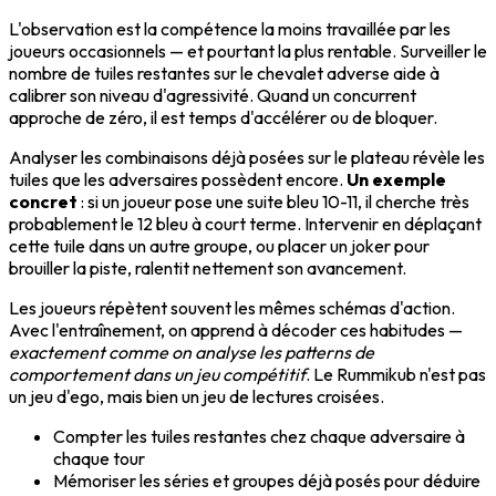
L'observation est la compétence la moins travaillée par les
joueurs occasionnels — et pourtant la plus rentable. Surveiller le
nombre de tuiles restantes sur le chevalet adverse aide à
calibrer son niveau d'agressivité. Quand un concurrent
approche de zéro, il est temps d'accélérer ou de bloquer.
Analyser les combinaisons déjà posées sur le plateau révèle les
tuiles que les adversaires possèdent encore.
Un exemple
concret
: si un joueur pose une suite bleu 10-11, il cherche très
probablement le 12 bleu à court terme. Intervenir en déplaçant
cette tuile dans un autre groupe, ou placer un joker pour
brouiller la piste, ralentit nettement son avancement.
Les joueurs répètent souvent les mêmes schémas d'action.
Avec l'entraînement, on apprend à décoder ces habitudes —
exactement comme on analyse les patterns de
comportement dans un jeu compétitif
. Le Rummikub n'est pas
un jeu d'ego, mais bien un jeu de lectures croisées.
Compter les tuiles restantes chez chaque adversaire à
chaque tour
Mémoriser les séries et groupes déjà posés pour déduire