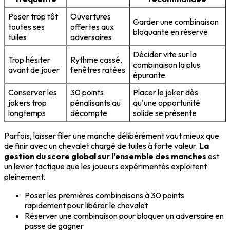
Poser trop tôt
Ouvertures
Garder une combinaison
toutes ses
offertes aux
bloquante en réserve
tuiles
adversaires
Décider vite sur la
Trop hésiter
Rythme cassé,
combinaison la plus
avant de jouer
fenêtres ratées
épurante
Conserver les
30 points
Placer le joker dès
jokers trop
pénalisants au
qu'une opportunité
longtemps
décompte
solide se présente
Parfois, laisser filer une manche délibérément vaut mieux que
de finir avec un chevalet chargé de tuiles à forte valeur.
La
gestion du score global sur l'ensemble des manches
est
un levier tactique que les joueurs expérimentés exploitent
pleinement.
Poser les premières combinaisons à 30 points
rapidement pour libérer le chevalet
Réserver une combinaison pour bloquer un adversaire en
passe de gagner