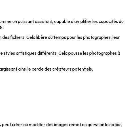
omme un puissant assistant, capable d'amplifier les capacités du
 :
n des fichiers. Cela libère du temps pour les photographes, leur
 de styles artistiques différents. Cela pousse les photographes à
rgissant ainsi le cercle des créateurs potentiels.
'IA peut créer ou modifier des images remet en question la notion