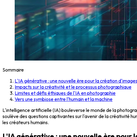
Sommaire
L'IA générative : une nouvelle ère pour la création d'image
Impacts sur la créativité et le processus photographique
Limites et défis éthiques de l'IA en photographie
Vers une symbiose entre l'humain et la machine
L'intelligence artificielle (IA) bouleverse le monde de la photo
soulève des questions captivantes sur l'avenir de la créativité 
les créateurs humains.
L'IA générative : une nouvelle ère pour 