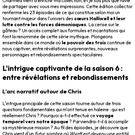
Charmed vient d'enrichir ma collection, et je suis plus que ravie
de partager avec vous mes impressions. Cette édition collector
renferme les 23 épisodes de ce qui constitue selon moi un
tournant majeur dans l'univers des
sœurs Halliwell et leur
lutte contre les forces démoniaques
. La cerise sur le
gâteau ? Un accès complet aux formules et incantations qui
font la renommée de cette série mythique. Plongeons
ensemble dans ce monde où
le pouvoir des trois
continue de
nous captiver, entre révélations surprenantes, nouveaux
personnages et rebondissements spectaculaires.
L'intrigue captivante de la saison 6 :
entre révélations et rebondissements
L'arc narratif autour de Chris
L'intrigue principale de cette saison tourne autour de trois
questions fondamentales qui m'ont tenue en haleine : qui est
réellement Chris ? Pourquoi a-t-il effectué ce
voyage
temporel vers notre époque
? Parviendra-t-il à accomplir
sa mystérieuse mission ? Au fil des épisodes, je découvre que
Chris vient d'un
futur sombre où Wyatt est devenu une entité