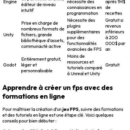
Engine
nécessite des
après 1M$
éditeur de niveau
connaissances en
de
intuitif
programmation
recettes
Nécessite des
Gratuit si
Prise en charge de
plugins
revenus
nombreux formats de
supplémentaires
inférieurs
Unity
fichiers, grande
pour des
à 200
bibliothèque d’assets,
fonctionnalités
000$ par
communauté active
avancées de FPS
an
Moins de
Entièrement gratuit,
ressources et
Godot
léger et
Gratuit
tutoriels comparé
personnalisable
à Unreal et Unity
Apprendre à créer un fps avec des
formations en ligne
Pour maîtriser la création d’un
jeu FPS
, suivre des formations
et des tutoriels en ligne est une étape clé. Voici quelques
conseils pour bien débuter :