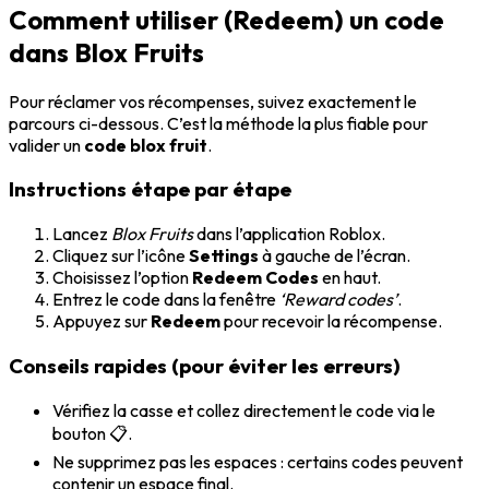
Comment utiliser (Redeem) un code
dans Blox Fruits
Pour réclamer vos récompenses, suivez exactement le
parcours ci-dessous. C’est la méthode la plus fiable pour
valider un
code blox fruit
.
Instructions étape par étape
Lancez
Blox Fruits
dans l’application Roblox.
Cliquez sur l’icône
Settings
à gauche de l’écran.
Choisissez l’option
Redeem Codes
en haut.
Entrez le code dans la fenêtre
‘Reward codes’
.
Appuyez sur
Redeem
pour recevoir la récompense.
Conseils rapides (pour éviter les erreurs)
Vérifiez la casse et collez directement le code via le
bouton 📋.
Ne supprimez pas les espaces : certains codes peuvent
contenir un espace final.