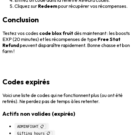
Entrez un code dans la fenêtre
Reward codes
.
Cliquez sur
Redeem
pour récupérer vos récompenses.
Conclusion
Testez vos codes
code blox fruit
dès maintenant : les boosts
EXP (20 minutes) et les récompenses de type
Free Stat
Refund
peuvent disparaître rapidement. Bonne chasse et bon
farm !
Codes expirés
Voici une liste de codes qui ne fonctionnent plus (ou ont été
retirés). Ne perdez pas de temps à les retenter.
Actifs non valides (expirés)
ADMINFIGHT
📋
Gifting_hours
📋