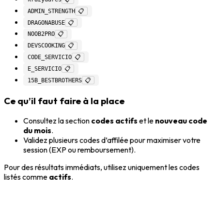
ADMIN_STRENGTH
📋
DRAGONABUSE
📋
NOOB2PRO
📋
DEVSCOOKING
📋
CODE_SERVICIO
📋
E_SERVICIO
📋
15B_BESTBROTHERS
📋
Ce qu’il faut faire à la place
Consultez la section
codes actifs
et le
nouveau code
du mois
.
Validez plusieurs codes d’affilée pour maximiser votre
session (EXP ou remboursement).
Pour des résultats immédiats, utilisez uniquement les codes
listés comme
actifs
.