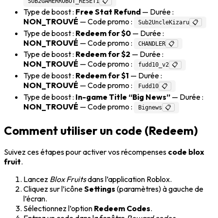
SUB2GAMERROBOT_RESET1
📋
Type de boost :
Free Stat Refund
— Durée :
NON_TROUVÉ
— Code promo :
Sub2UncleKizaru
📋
Type de boost :
Redeem for $0
— Durée :
NON_TROUVÉ
— Code promo :
CHANDLER
📋
Type de boost :
Redeem for $2
— Durée :
NON_TROUVÉ
— Code promo :
fudd10_v2
📋
Type de boost :
Redeem for $1
— Durée :
NON_TROUVÉ
— Code promo :
Fudd10
📋
Type de boost :
In-game Title “Big News”
— Durée :
NON_TROUVÉ
— Code promo :
Bignews
📋
Comment utiliser un code (Redeem)
Suivez ces étapes pour activer vos récompenses
code blox
fruit
.
Lancez
Blox Fruits
dans l’application Roblox.
Cliquez sur l’icône
Settings
(paramètres) à gauche de
l’écran.
Sélectionnez l’option
Redeem Codes
.