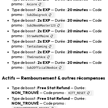
promo :
Axiore
📋
Type de boost :
2x EXP
— Durée :
20 minutes
— Code
promo :
Sub2Daigrock
📋
Type de boost :
2x EXP
— Durée :
20 minutes
— Code
promo :
Sub2NoobMaster123
📋
Type de boost :
2x EXP
— Durée :
20 minutes
— Code
promo :
StrawHatMaine
📋
Type de boost :
2x EXP
— Durée :
20 minutes
— Code
promo :
TantaiGaming
📋
Type de boost :
2x EXP
— Durée :
20 minutes
— Code
promo :
TheGreatAce
📋
Type de boost :
2x EXP
— Durée :
20 minutes
— Code
promo :
Sub2OfficialNoobie
📋
Actifs — Remboursement & autres récompenses
Type de boost :
Free Stat Refund
— Durée :
NON_TROUVÉ
— Code promo :
KITT_RESET
📋
Type de boost :
Free Stat Refund
— Durée :
NON_TROUVÉ
— Code promo :