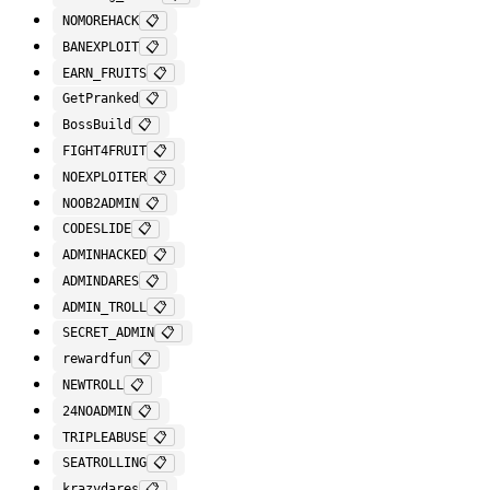
NOMOREHACK
📋
BANEXPLOIT
📋
EARN_FRUITS
📋
GetPranked
📋
BossBuild
📋
FIGHT4FRUIT
📋
NOEXPLOITER
📋
NOOB2ADMIN
📋
CODESLIDE
📋
ADMINHACKED
📋
ADMINDARES
📋
ADMIN_TROLL
📋
SECRET_ADMIN
📋
rewardfun
📋
NEWTROLL
📋
24NOADMIN
📋
TRIPLEABUSE
📋
SEATROLLING
📋
krazydares
📋