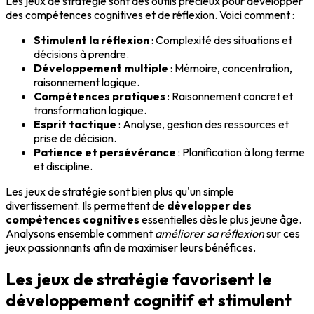
Les jeux de stratégie sont des outils précieux pour développer
des compétences cognitives et de réflexion. Voici comment :
Stimulent la réflexion
: Complexité des situations et
décisions à prendre.
Développement multiple
: Mémoire, concentration,
raisonnement logique.
Compétences pratiques
: Raisonnement concret et
transformation logique.
Esprit tactique
: Analyse, gestion des ressources et
prise de décision.
Patience et persévérance
: Planification à long terme
et discipline.
Les jeux de stratégie sont bien plus qu'un simple
divertissement. Ils permettent de
développer des
compétences cognitives
essentielles dès le plus jeune âge.
Analysons ensemble comment
améliorer sa réflexion
sur ces
jeux passionnants afin de maximiser leurs bénéfices.
Les jeux de stratégie favorisent le
développement cognitif et stimulent