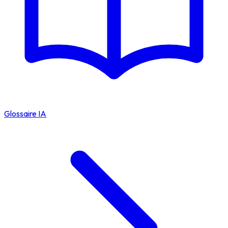
Glossaire IA