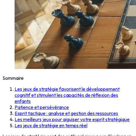
Sommaire
Les jeux de stratégie favorisent le développement
cognitif et stimulent les capacités de réflexion des
enfants
Patience et persévérance
Esprit tactique : analyse et gestion des ressources
Les meilleurs jeux pour aiguiser votre esprit stratégique
Les jeux de stratégie en temps réel