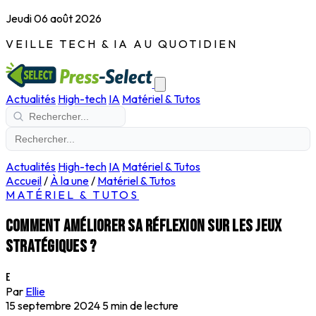
Jeudi 06 août 2026
VEILLE TECH & IA AU QUOTIDIEN
Actualités
High-tech
IA
Matériel & Tutos
Actualités
High-tech
IA
Matériel & Tutos
Accueil
/
À la une
/
Matériel & Tutos
MATÉRIEL & TUTOS
Comment améliorer sa réflexion sur les jeux
stratégiques ?
E
Par
Ellie
15 septembre 2024
5 min de lecture