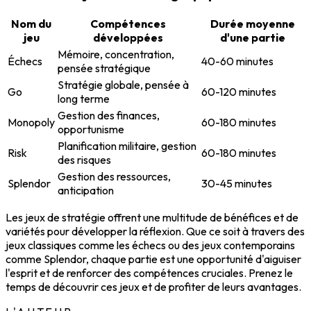
Nom du
Compétences
Durée moyenne
jeu
développées
d'une partie
Mémoire, concentration,
Échecs
40-60 minutes
pensée stratégique
Stratégie globale, pensée à
Go
60-120 minutes
long terme
Gestion des finances,
Monopoly
60-180 minutes
opportunisme
Planification militaire, gestion
Risk
60-180 minutes
des risques
Gestion des ressources,
Splendor
30-45 minutes
anticipation
Les jeux de stratégie offrent une multitude de bénéfices et de
variétés pour développer la réflexion. Que ce soit à travers des
jeux classiques comme les échecs ou des jeux contemporains
comme Splendor, chaque partie est une opportunité d'aiguiser
l'esprit et de renforcer des compétences cruciales. Prenez le
temps de découvrir ces jeux et de profiter de leurs avantages.