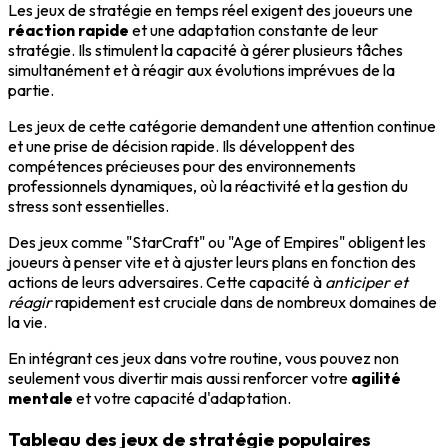
Les jeux de stratégie en temps réel exigent des joueurs une
réaction rapide
et une adaptation constante de leur
stratégie. Ils stimulent la capacité à gérer plusieurs tâches
simultanément et à réagir aux évolutions imprévues de la
partie.
Les jeux de cette catégorie demandent une attention continue
et une prise de décision rapide. Ils développent des
compétences précieuses pour des environnements
professionnels dynamiques, où la réactivité et la gestion du
stress sont essentielles.
Des jeux comme "StarCraft" ou "Age of Empires" obligent les
joueurs à penser vite et à ajuster leurs plans en fonction des
actions de leurs adversaires. Cette capacité à
anticiper et
réagir
rapidement est cruciale dans de nombreux domaines de
la vie.
En intégrant ces jeux dans votre routine, vous pouvez non
seulement vous divertir mais aussi renforcer votre
agilité
mentale
et votre capacité d'adaptation.
Tableau des jeux de stratégie populaires