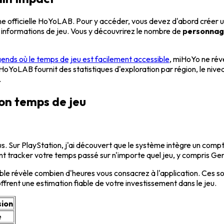
e officielle HoYoLAB. Pour y accéder, vous devez d'abord créer un 
s informations de jeu. Vous y découvrirez le nombre de
personnage
nds où le temps de jeu est facilement accessible
, miHoYo ne rév
oYoLAB fournit des statistiques d'exploration par région, le nive
.
on temps de jeu
us. Sur PlayStation, j'ai découvert que le système intègre un compte
t tracker votre temps passé sur n'importe quel jeu, y compris Ge
le révèle combien d'heures vous consacrez à l'application. Ces sol
ffrent une estimation fiable de votre investissement dans le jeu.
sion
e