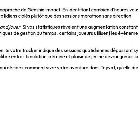
pproche de Genshin Impact. En identifiant combien d'heures vous 
tidiens ciblés plutôt que des sessions marathon sans direction.
uand jouer
. Si vos statistiques révèlent une augmentation constan
s de gestion du temps : certains joueurs utilisent les événements
n. Si votre tracker indique des sessions quotidiennes dépassant 
ilibre entre stimulation créative et plaisir de jeu ne devrait jamai
us qui décidez comment vivre votre aventure dans Teyvat, qu'elle d