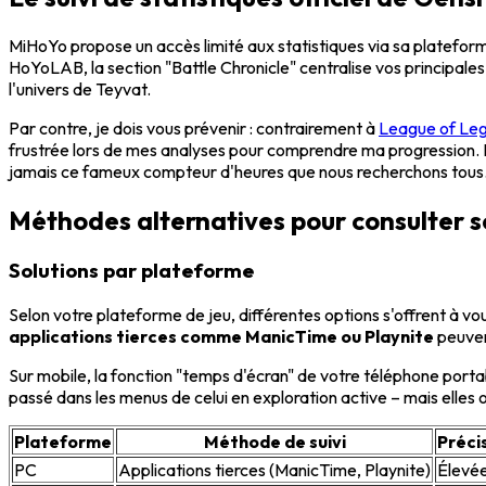
MiHoYo propose un accès limité aux statistiques via sa plateform
HoYoLAB, la section "Battle Chronicle" centralise vos principale
l'univers de Teyvat.
Par contre, je dois vous prévenir : contrairement à
League of Lege
frustrée lors de mes analyses pour comprendre ma progression. H
jamais ce fameux compteur d'heures que nous recherchons tous
Méthodes alternatives pour consulter s
Solutions par plateforme
Selon votre plateforme de jeu, différentes options s'offrent à vo
applications tierces comme ManicTime ou Playnite
peuven
Sur mobile, la fonction "temps d'écran" de votre téléphone portab
passé dans les menus de celui en exploration active – mais elles o
Plateforme
Méthode de suivi
Préci
PC
Applications tierces (ManicTime, Playnite)
Élevé