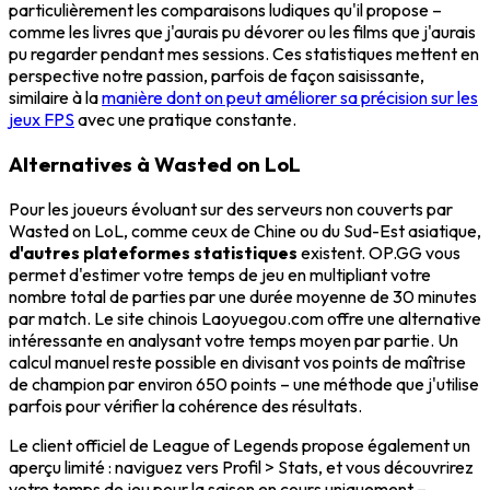
particulièrement les comparaisons ludiques qu'il propose –
comme les livres que j'aurais pu dévorer ou les films que j'aurais
pu regarder pendant mes sessions. Ces statistiques mettent en
perspective notre passion, parfois de façon saisissante,
similaire à la
manière dont on peut améliorer sa précision sur les
jeux FPS
avec une pratique constante.
Alternatives à Wasted on LoL
Pour les joueurs évoluant sur des serveurs non couverts par
Wasted on LoL, comme ceux de Chine ou du Sud-Est asiatique,
d'autres plateformes statistiques
existent. OP.GG vous
permet d'estimer votre temps de jeu en multipliant votre
nombre total de parties par une durée moyenne de 30 minutes
par match. Le site chinois Laoyuegou.com offre une alternative
intéressante en analysant votre temps moyen par partie. Un
calcul manuel reste possible en divisant vos points de maîtrise
de champion par environ 650 points – une méthode que j'utilise
parfois pour vérifier la cohérence des résultats.
Le client officiel de League of Legends propose également un
aperçu limité : naviguez vers Profil > Stats, et vous découvrirez
votre temps de jeu pour la saison en cours uniquement –