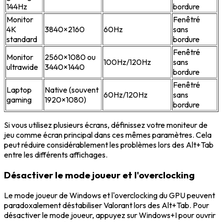
144Hz
bordure
Monitor
Fenêtré
4K
3840×2160
60Hz
sans
standard
bordure
Fenêtré
Monitor
2560×1080 ou
100Hz/120Hz
sans
ultrawide
3440×1440
bordure
Fenêtré
Laptop
Native (souvent
60Hz/120Hz
sans
gaming
1920×1080)
bordure
Si vous utilisez plusieurs écrans, définissez votre moniteur de
jeu comme écran principal dans ces mêmes paramètres. Cela
peut réduire considérablement les problèmes lors des Alt+Tab
entre les différents affichages.
Désactiver le mode joueur et l'overclocking
Le mode joueur de Windows et l'overclocking du GPU peuvent
paradoxalement déstabiliser Valorant lors des Alt+Tab. Pour
désactiver le mode joueur, appuyez sur Windows+I pour ouvrir