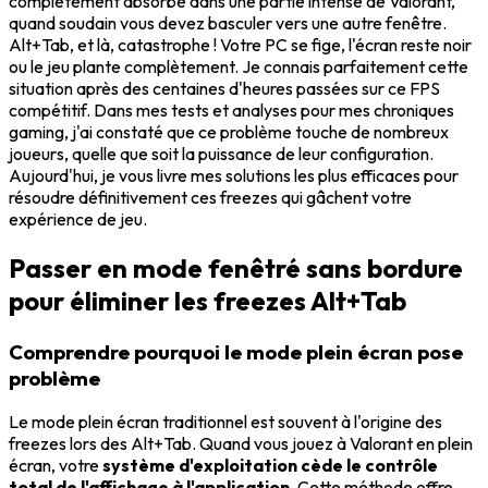
complètement absorbé dans une partie intense de Valorant,
quand soudain vous devez basculer vers une autre fenêtre.
Alt+Tab, et là, catastrophe ! Votre PC se fige, l'écran reste noir
ou le jeu plante complètement. Je connais parfaitement cette
situation après des centaines d'heures passées sur ce FPS
compétitif. Dans mes tests et analyses pour mes chroniques
gaming, j'ai constaté que ce problème touche de nombreux
joueurs, quelle que soit la puissance de leur configuration.
Aujourd'hui, je vous livre mes solutions les plus efficaces pour
résoudre définitivement ces freezes qui gâchent votre
expérience de jeu.
Passer en mode fenêtré sans bordure
pour éliminer les freezes Alt+Tab
Comprendre pourquoi le mode plein écran pose
problème
Le mode plein écran traditionnel est souvent à l'origine des
freezes lors des Alt+Tab. Quand vous jouez à Valorant en plein
écran, votre
système d'exploitation cède le contrôle
total de l'affichage à l'application
. Cette méthode offre