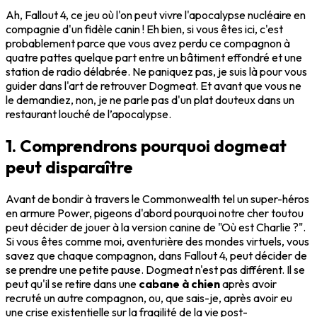
Ah, Fallout 4, ce jeu où l'on peut vivre l'apocalypse nucléaire en
compagnie d'un fidèle canin ! Eh bien, si vous êtes ici, c'est
probablement parce que vous avez perdu ce compagnon à
quatre pattes quelque part entre un bâtiment effondré et une
station de radio délabrée. Ne paniquez pas, je suis là pour vous
guider dans l'art de retrouver Dogmeat. Et avant que vous ne
le demandiez, non, je ne parle pas d'un plat douteux dans un
restaurant louché de l’apocalypse.
1. Comprendrons pourquoi dogmeat
peut disparaître
Avant de bondir à travers le Commonwealth tel un super-héros
en armure Power, pigeons d'abord pourquoi notre cher toutou
peut décider de jouer à la version canine de "Où est Charlie ?".
Si vous êtes comme moi, aventurière des mondes virtuels, vous
savez que chaque compagnon, dans Fallout 4, peut décider de
se prendre une petite pause. Dogmeat n'est pas différent. Il se
peut qu'il se retire dans une
cabane à chien
après avoir
recruté un autre compagnon, ou, que sais-je, après avoir eu
une crise existentielle sur la fragilité de la vie post-