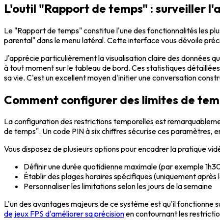
L'outil "Rapport de temps" : surveiller l
Le "Rapport de temps" constitue l'une des fonctionnalités les plu
parental" dans le menu latéral. Cette interface vous dévoile pr
J'apprécie particulièrement la visualisation claire des données q
à tout moment sur le tableau de bord. Ces statistiques détaillée
sa vie. C'est un excellent moyen d'initier une conversation cons
Comment configurer des limites de temp
La configuration des restrictions temporelles est remarquablem
de temps". Un code PIN à six chiffres sécurise ces paramètres, e
Vous disposez de plusieurs options pour encadrer la pratique vid
Définir une durée quotidienne maximale (par exemple 1h3
Établir des plages horaires spécifiques (uniquement après l
Personnaliser les limitations selon les jours de la semaine
L'un des avantages majeurs de ce système est qu'il fonctionne 
de jeux FPS d'améliorer sa précision
en contournant les restrictio