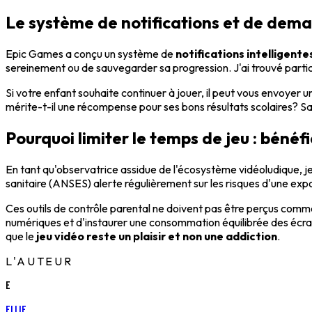
Le système de notifications et de dem
Epic Games a conçu un système de
notifications intelligente
sereinement ou de sauvegarder sa progression. J'ai trouvé parti
Si votre enfant souhaite continuer à jouer, il peut vous envoyer 
mérite-t-il une récompense pour ses bons résultats scolaires? Sa
Pourquoi limiter le temps de jeu : bénéfi
En tant qu'observatrice assidue de l'écosystème vidéoludique, j
sanitaire (ANSES) alerte régulièrement sur les risques d'une expo
Ces outils de contrôle parental ne doivent pas être perçus com
numériques et d'instaurer une consommation équilibrée des écrans
que le
jeu vidéo reste un plaisir et non une addiction
.
L'AUTEUR
E
Ellie