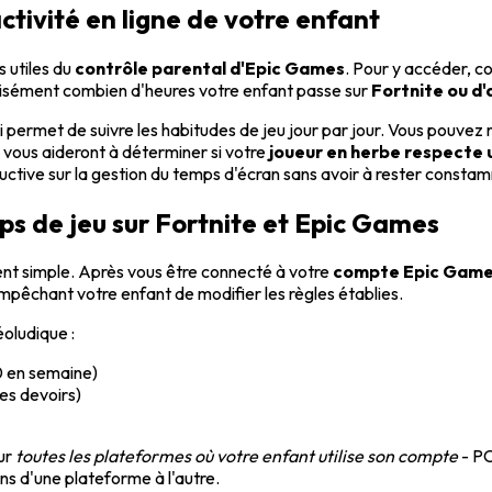
'activité en ligne de votre enfant
s utiles du
contrôle parental d'Epic Games
. Pour y accéder, co
écisément combien d'heures votre enfant passe sur
Fortnite ou d'
ui permet de suivre les habitudes de jeu jour par jour. Vous pouvez
s vous aideront à déterminer si votre
joueur en herbe respecte u
tructive sur la gestion du temps d'écran sans avoir à rester consta
s de jeu sur Fortnite et Epic Games
ent simple. Après vous être connecté à votre
compte Epic Gam
mpêchant votre enfant de modifier les règles établies.
éoludique :
0 en semaine)
es devoirs)
sur
toutes les plateformes où votre enfant utilise son compte
- PC
ns d'une plateforme à l'autre.