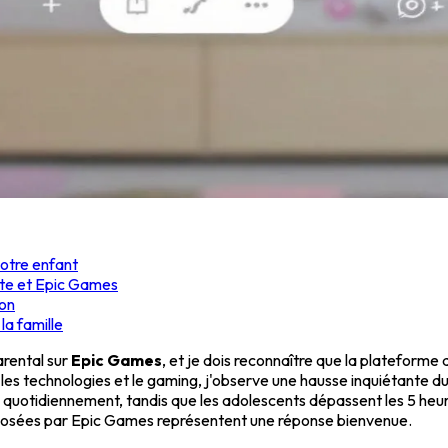
 votre enfant
ite et Epic Games
ion
la famille
arental sur
Epic Games
, et je dois reconnaître que la plateforme 
les technologies et le gaming, j'observe une hausse inquiétante du 
quotidiennement, tandis que les adolescents dépassent les 5 heur
osées par Epic Games représentent une réponse bienvenue.