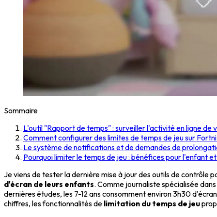
Sommaire
L'outil "Rapport de temps" : surveiller l'activité en ligne de
Comment configurer des limites de temps de jeu sur Fortn
Le système de notifications et de demandes de prolongat
Pourquoi limiter le temps de jeu : bénéfices pour l'enfant et 
Je viens de tester la dernière mise à jour des outils de contrôle p
d'écran de leurs enfants
. Comme journaliste spécialisée dans 
dernières études, les 7-12 ans consomment environ 3h30 d'écran 
chiffres, les fonctionnalités de
limitation du temps de jeu
prop