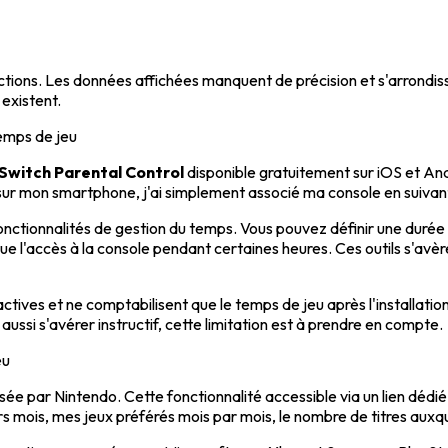
tions. Les données affichées manquent de précision et s'arrondisse
 existent.
temps de jeu
 Switch Parental Control
disponible gratuitement sur iOS et Andr
 sur mon smartphone, j'ai simplement associé ma console en suivant l
onctionnalités de gestion du temps. Vous pouvez définir une durée
ue l'accès à la console pendant certaines heures. Ces outils s'avèr
oactives et ne comptabilisent que le temps de jeu après l'installatio
aussi s'avérer instructif, cette limitation est à prendre en compte.
eu
 par Nintendo. Cette fonctionnalité accessible via un lien dédié su
s mois, mes jeux préférés mois par mois, le nombre de titres auxqu