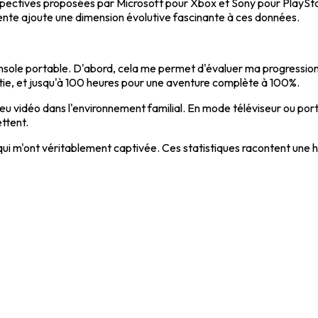
ectives proposées par Microsoft pour Xbox et Sony pour PlayStati
dente ajoute une dimension évolutive fascinante à ces données.
console portable. D'abord, cela me permet d'évaluer ma progressi
tie, et jusqu'à 100 heures pour une aventure complète à 100%.
 jeu vidéo dans l'environnement familial. En mode téléviseur ou por
ttent.
res qui m'ont véritablement captivée. Ces statistiques racontent une