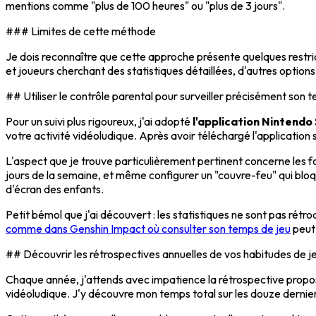
mentions comme "plus de 100 heures" ou "plus de 3 jours".
### Limites de cette méthode
Je dois reconnaître que cette approche présente quelques restric
et joueurs cherchant des statistiques détaillées, d'autres options
## Utiliser le contrôle parental pour surveiller précisément son 
Pour un suivi plus rigoureux, j'ai adopté
l'application Nintendo
votre activité vidéoludique. Après avoir téléchargé l'application
L'aspect que je trouve particulièrement pertinent concerne les f
jours de la semaine, et même configurer un "couvre-feu" qui bloq
d'écran des enfants.
Petit bémol que j'ai découvert : les statistiques ne sont pas rétr
comme dans Genshin Impact où consulter son temps de jeu
peut 
## Découvrir les rétrospectives annuelles de vos habitudes de j
Chaque année, j'attends avec impatience la rétrospective proposée
vidéoludique. J'y découvre mon temps total sur les douze dernier