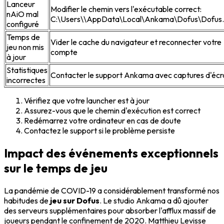
Lanceur
Modifier le chemin vers l'exécutable correct:
nAiO mal
C:\Users\\AppData\Local\Ankama\Dofus\Dofus
configuré
Temps de
Vider le cache du navigateur et reconnecter votre
jeu non mis
compte
à jour
Statistiques
Contacter le support Ankama avec captures d'écr
incorrectes
Vérifiez que votre launcher est à jour
Assurez-vous que le chemin d'exécution est correct
Redémarrez votre ordinateur en cas de doute
Contactez le support si le problème persiste
Impact des événements exceptionnels
sur le temps de jeu
La pandémie de COVID-19 a considérablement transformé nos
habitudes de
jeu sur Dofus
. Le studio Ankama a dû ajouter
des serveurs supplémentaires pour absorber l'afflux massif de
joueurs pendant le confinement de 2020. Matthieu Levisse